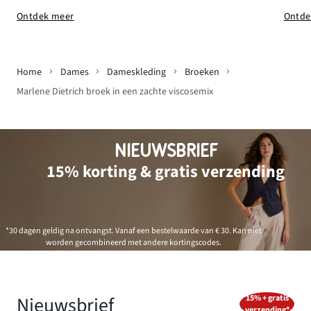
Ontde
Ontdek meer
Home
Dames
Dameskleding
Broeken
Marlene Dietrich broek in een zachte viscosemix
NIEUWSBRIEF
15% korting & gratis verzending
*30 dagen geldig na ontvangst. Vanaf een bestelwaarde van € 30. Kan niet
worden gecombineerd met andere kortingscodes.
Nieuwsbrief
15% + gratis
verzending*