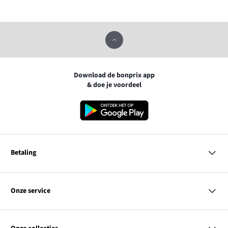
Download de bonprix app
& doe je voordeel
Betaling
MasterCard
VISA
Onze service
iDEAL | Wero
Vragen & antwoorden
PayPal
Bezorgen