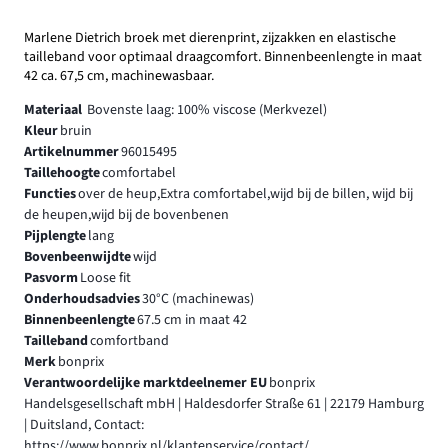
Marlene Dietrich broek met dierenprint, zijzakken en elastische
tailleband voor optimaal draagcomfort. Binnenbeenlengte in maat
42 ca. 67,5 cm, machinewasbaar.
Materiaal
Bovenste laag: 100% viscose (Merkvezel)
Kleur
bruin
Artikelnummer
96015495
Taillehoogte
comfortabel
Functies
over de heup,Extra comfortabel,wijd bij de billen, wijd bij
de heupen,wijd bij de bovenbenen
Pijplengte
lang
Bovenbeenwijdte
wijd
Pasvorm
Loose fit
Onderhoudsadvies
30°C (machinewas)
Binnenbeenlengte
67.5 cm in maat 42
Tailleband
comfortband
Merk
bonprix
Verantwoordelijke marktdeelnemer EU
bonprix
Handelsgesellschaft mbH | Haldesdorfer Straße 61 | 22179 Hamburg
| Duitsland, Contact:
https://www.bonprix.nl/klantenservice/contact/