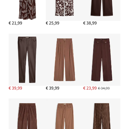
Stoffen shopper met gestructureerd patroon
€ 37,99
€ 21,99
€ 25,99
€ 38,99
IN WINKELMANDJE
Blouse met korte mouwen van zachte viscose
€ 19,99
IN WINKELMANDJE
€ 39,99
€ 39,99
€ 23,99
€ 34,99