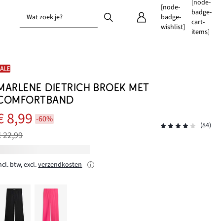
[node-
[node-
badge-
Wat zoek je?
badge-
cart-
wishlist]
items]
SALE
MARLENE DIETRICH BROEK MET
COMFORTBAND
€ 8,99
-60%
(84)
€ 22,99
ncl. btw, excl.
verzendkosten