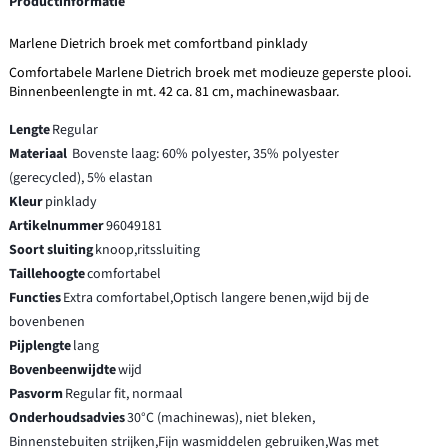
Productinformatie
Marlene Dietrich broek met comfortband pinklady
Comfortabele Marlene Dietrich broek met modieuze geperste plooi.
Binnenbeenlengte in mt. 42 ca. 81 cm, machinewasbaar.
Lengte
Regular
Materiaal
Bovenste laag: 60% polyester, 35% polyester
(gerecycled), 5% elastan
Kleur
pinklady
Artikelnummer
96049181
Soort sluiting
knoop,ritssluiting
Taillehoogte
comfortabel
Functies
Extra comfortabel,Optisch langere benen,wijd bij de
bovenbenen
Pijplengte
lang
Bovenbeenwijdte
wijd
Pasvorm
Regular fit, normaal
Onderhoudsadvies
30°C (machinewas), niet bleken,
Binnenstebuiten strijken,Fijn wasmiddelen gebruiken,Was met