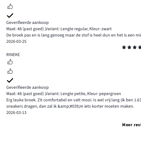
Geverifieerde aankoop
Maat: 48
(past goed)
,
Variant: Lengte regular,
Kleur: zwart
De broek pas en is lang genoeg maar de stof is heel dun en het is een mid
2026-03-25
Beoordeling
4
RINEKE
Geverifieerde aankoop
Maat: 48
(past goed)
,
Variant: Lengte petite,
Kleur: pepergroen
Erg leuke broek. Zit comfortabel en valt mooi. Is wel vrij lang (ik ben 1.
sneakers dragen, dan zal ik &amp;#039;m iets korter moeten maken.
2026-03-13
Meer rev