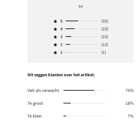
beoordeling
84
4
5
(33)
Beoordeling
4
(23)
5,
Beoordeling
aantal
3
(15)
4,
Beoordeling
reviews
aantal
2
(12)
3,
Beoordeling
33.
reviews
aantal
1
(1)
2,
Beoordeling
23.
reviews
aantal
1,
15.
reviews
aantal
12.
reviews
Dit zeggen klanten over het artikel:
1.
Valt als verwacht
75%
Te groot
18%
Te klein
7%