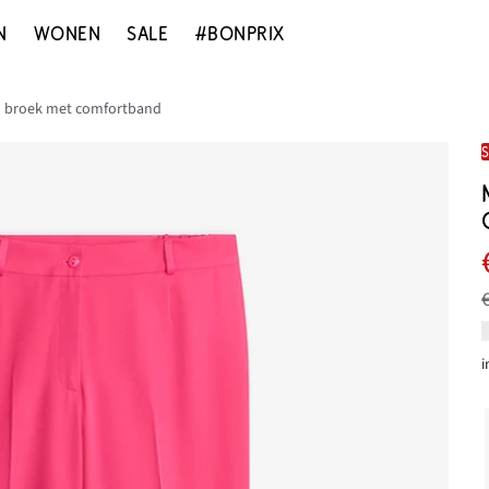
N
WONEN
SALE
#BONPRIX
ch broek met comfortband
i