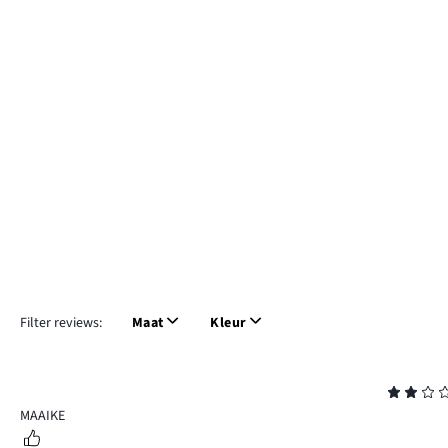
Filter reviews:
Maat
Kleur
Beoordeling
2
MAAIKE