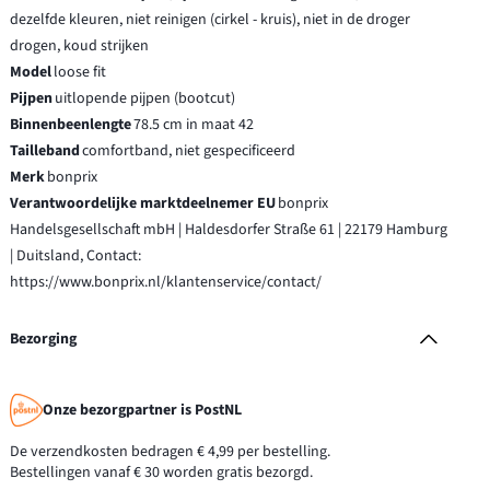
dezelfde kleuren, niet reinigen (cirkel - kruis), niet in de droger
drogen, koud strijken
Model
loose fit
Pijpen
uitlopende pijpen (bootcut)
Binnenbeenlengte
78.5 cm in maat 42
Tailleband
comfortband, niet gespecificeerd
Merk
bonprix
Verantwoordelijke marktdeelnemer EU
bonprix
Handelsgesellschaft mbH | Haldesdorfer Straße 61 | 22179 Hamburg
| Duitsland, Contact:
https://www.bonprix.nl/klantenservice/contact/
Bezorging
Onze bezorgpartner is PostNL
De verzendkosten bedragen € 4,99 per bestelling.
Bestellingen vanaf € 30 worden gratis bezorgd.