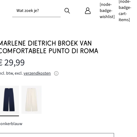
[node-
[node-
badge-
Wat zoek je?
badge-
cart-
wishlist]
items]
MARLENE DIETRICH BROEK VAN
COMFORTABELE PUNTO DI ROMA
€ 29,99
ncl. btw, excl.
verzendkosten
donkerblauw