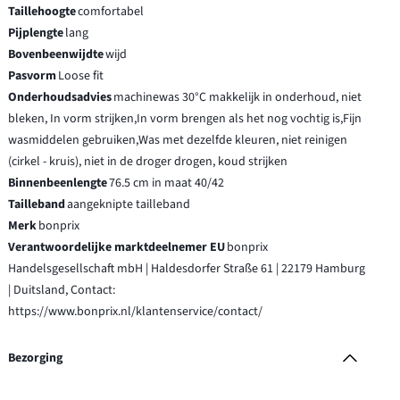
Taillehoogte
comfortabel
Pijplengte
lang
Bovenbeenwijdte
wijd
Pasvorm
Loose fit
Onderhoudsadvies
machinewas 30°C makkelijk in onderhoud, niet
bleken, In vorm strijken,In vorm brengen als het nog vochtig is,Fijn
wasmiddelen gebruiken,Was met dezelfde kleuren, niet reinigen
(cirkel - kruis), niet in de droger drogen, koud strijken
Binnenbeenlengte
76.5 cm in maat 40/42
Tailleband
aangeknipte tailleband
Merk
bonprix
Verantwoordelijke marktdeelnemer EU
bonprix
Handelsgesellschaft mbH | Haldesdorfer Straße 61 | 22179 Hamburg
| Duitsland, Contact:
https://www.bonprix.nl/klantenservice/contact/
Bezorging