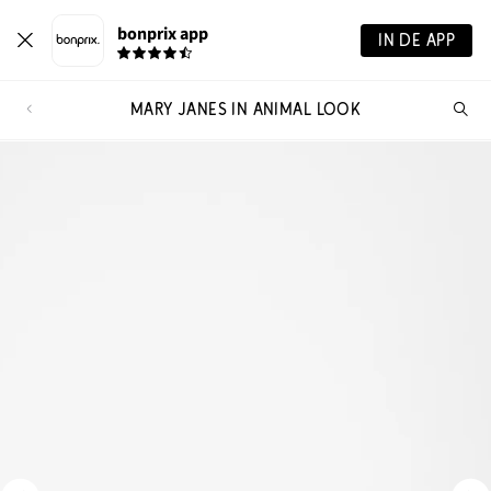
bonprix app
IN DE APP
MARY JANES IN ANIMAL LOOK
Wa
zo
je?