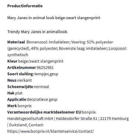
Productinformatie
Mary Janes in animal look beige-zwart slangenprint
Trendy Mary Janes in animallook.
Materiaal
Binnenzool: imitatieleer; Voering: 51% polyester
(gerecycled), 49% polyester; Bovenste laag: imitatieleer; Loopzool:
synthetisch
Kleur
beige/zwart slangenprint
Artikelnummer
96252981
Soort sluiting
riempjes,gesp
Neus
vierkant
Schoenwijdte
normaal
Hak
plat
Applicatie
decoratieve gesp
Merk
bonprix
Verantwoordelijke marktdeelnemer EU
bonprix
Handelsgesellschaft mbH | Haldesdorfer Straße 61 | 22179 Hamburg
| Duitsland, Contact:
https://www.bonprix.nl/klantenservice/contact/