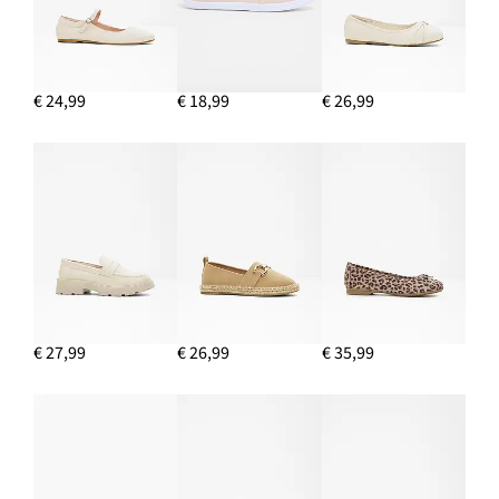
IN WINKELMANDJE
Creolen
€ 14,99
€ 24,99
€ 18,99
€ 26,99
IN WINKELMANDJE
Spijkerjasje
€ 38,99
IN WINKELMANDJE
€ 27,99
€ 26,99
€ 35,99