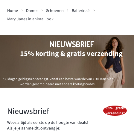
Home
Dames
Schoenen
Ballerina's
Mary Janes in animal look
NIEUWSBRIEF
15% korting & gratis verzending
*30 dagen geldig na ontvangst. Vanaf een bestelwaarde van € 30. Kan niet
worden gecombineerd met andere kortingscodes.
Nieuwsbrief
15% + gratis
verzending*
Wees altijd als eerste op de hoogte van deals!
Als je je aanmeldt, ontvang je: