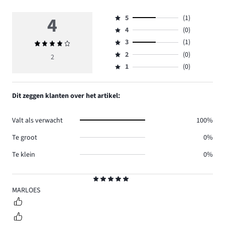
4
5
(1)
Beoordeling
4
(0)
5,
Beoordeling
aantal
3
(1)
Gemiddelde
4,
Beoordeling
reviews
beoordeling
aantal
2
(0)
3,
2
Beoordeling
1.
4
reviews
aantal
1
(0)
2,
Beoordeling
0.
reviews
aantal
1,
1.
reviews
aantal
Dit zeggen klanten over het artikel:
0.
reviews
0.
Valt als verwacht
100%
Te groot
0%
Te klein
0%
Beoordeling
5
MARLOES