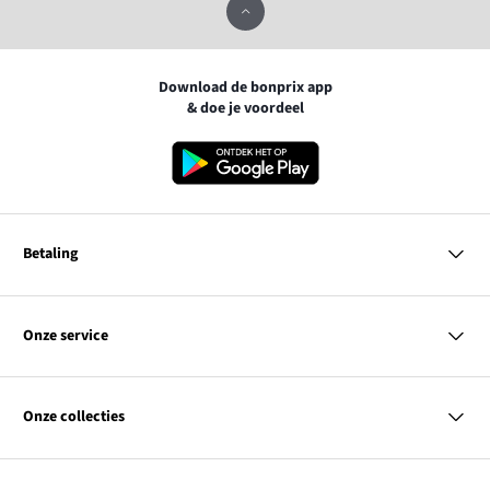
Download de bonprix app
& doe je voordeel
Betaling
MasterCard
VISA
Onze service
iDEAL | Wero
Vragen & antwoorden
PayPal
Bezorgen
Onze collecties
Betalen
Achteraf betalen
Retourneren & terugbetalen
Dames
Maattabellen