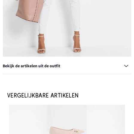
Bekijk de artikelen uit de outfit
Bootcut jeans mid waist, stretch
€ 30,99
VERGELIJKBARE ARTIKELEN
IN WINKELMANDJE
Schoudertas in suède look
€ 27,99