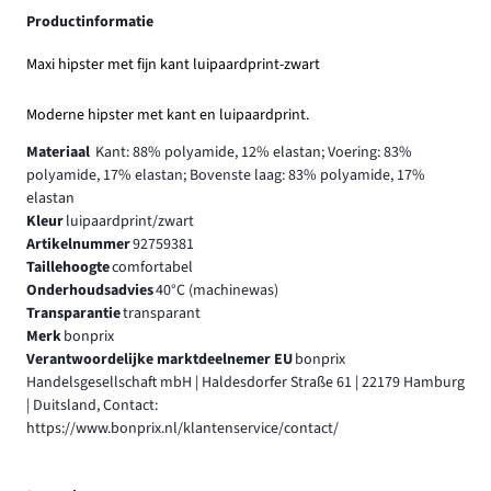
Productinformatie
Maxi hipster met fijn kant luipaardprint-zwart
Moderne hipster met kant en luipaardprint.
Materiaal
Kant: 88% polyamide, 12% elastan; Voering: 83%
polyamide, 17% elastan; Bovenste laag: 83% polyamide, 17%
elastan
Kleur
luipaardprint/zwart
Artikelnummer
92759381
Taillehoogte
comfortabel
Onderhoudsadvies
40°C (machinewas)
Transparantie
transparant
Merk
bonprix
Verantwoordelijke marktdeelnemer EU
bonprix
Handelsgesellschaft mbH | Haldesdorfer Straße 61 | 22179 Hamburg
| Duitsland, Contact:
https://www.bonprix.nl/klantenservice/contact/