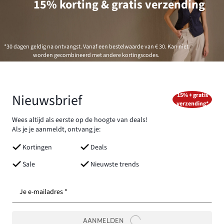
15% korting & gratis verzending
*30 dagen geldig na ontvangst. Vanaf een bestelwaarde van € 30. Kan niet
worden gecombineerd met andere kortingscodes.
Nieuwsbrief
15% + gratis
verzending*
Wees altijd als eerste op de hoogte van deals!
Als je je aanmeldt, ontvang je:
Kortingen
Deals
Sale
Nieuwste trends
Je e-mailadres *
AANMELDEN