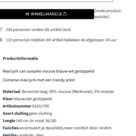
[node-product-
IN WINKELMANDJE
wishlist]
204 personen vinden dit artikel leuk
110 personen hebben dit artikel bekeken de afgelopen 24 uur
Productinformatie
Maxi jurk van soepele viscose blauw-wit gestippeld
Zomerse maxi jurk met een trendy print.
Materiaal
Bovenste laag: 95% viscose (Merkvezel), 5% elastan
Kleur
blauw/wit gestippeld
Artikelnummer
91831795
Soort sluiting
geen sluiting
Lengte
140 cm (in maat 36/38)
Functies
accentueert je decolleté,meer comfort door stretch
Halslijn
carréhals, diep