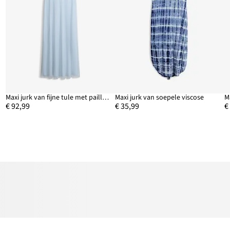
Maxi jurk van fijne tule met paillettenborduursel
Maxi jurk van soepele viscose
M
€ 92,99
€ 35,99
€