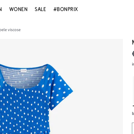
N
WONEN
SALE
#BONPRIX
pele viscose
i
b