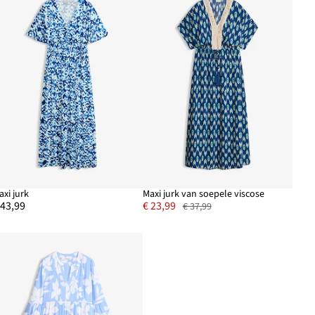
axi jurk
Maxi jurk van soepele viscose
 43,99
€ 23,99
€ 37,99