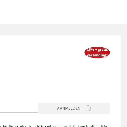
15% + gratis
verzending*
AANMELDEN
e kortingscodes, trends & aanbiedingen. Ik kan me te allen tijde