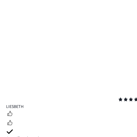
Beoordeling
5
LIESBETH