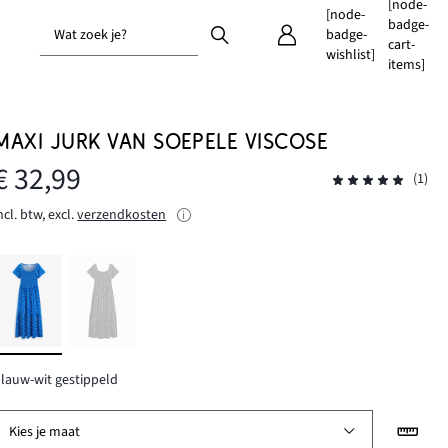
[node-
[node-
badge-
Wat zoek je?
badge-
cart-
wishlist]
items]
MAXI JURK VAN SOEPELE VISCOSE
€ 32,99
(1)
ncl. btw, excl.
verzendkosten
lauw-wit gestippeld
Kies je maat