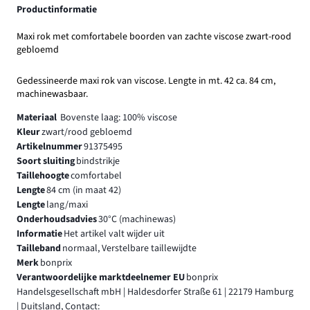
Productinformatie
Maxi rok met comfortabele boorden van zachte viscose zwart-rood
gebloemd
Gedessineerde maxi rok van viscose. Lengte in mt. 42 ca. 84 cm,
machinewasbaar.
Materiaal
Bovenste laag: 100% viscose
Kleur
zwart/rood gebloemd
Artikelnummer
91375495
Soort sluiting
bindstrikje
Taillehoogte
comfortabel
Lengte
84 cm (in maat 42)
Lengte
lang/maxi
Onderhoudsadvies
30°C (machinewas)
Informatie
Het artikel valt wijder uit
Tailleband
normaal, Verstelbare taillewijdte
Merk
bonprix
Verantwoordelijke marktdeelnemer EU
bonprix
Handelsgesellschaft mbH | Haldesdorfer Straße 61 | 22179 Hamburg
| Duitsland, Contact: