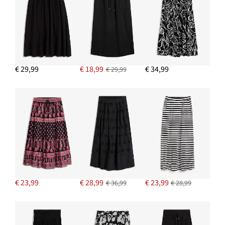
€ 22,99
IN WINKELMANDJE
Stoffen shopper met gestructureerd patroon
€ 26,99
€ 29,99
€ 18,99
€ 34,99
€ 29,99
IN WINKELMANDJE
T-shirt (set van 3)
€ 23,99
IN WINKELMANDJE
€ 23,99
€ 28,99
€ 23,99
€ 36,99
€ 28,99