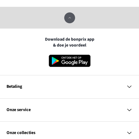
Download de bonprix app
& doe je voordeel
Betaling
MasterCard
VISA
Onze service
iDEAL | Wero
Vragen & antwoorden
PayPal
Bezorgen
Onze collecties
Betalen
Achteraf betalen