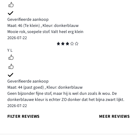
Geverifieerde aankoop
Maat: 46
(Te klein)
,
Kleur: donkerblauw
Mooie rok, soepele stof. Valt heel erg klein
2026-07-22
Beoordeling
3
Y L
Geverifieerde aankoop
Maat: 44
(past goed)
,
Kleur: donkerblauw
Geen bijzonder fijne stof, maar hij is wel dun zoals ik wou. De
donkerblauwe kleur is echter ZO donker dat het bijna zwart lijkt.
2026-07-22
FILTER REVIEWS
MEER REVIEWS