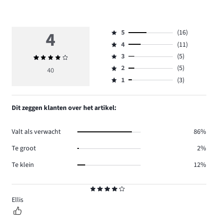
4
5
(16)
Beoordeling
4
(11)
5,
Beoordeling
aantal
3
(5)
Gemiddelde
4,
Beoordeling
reviews
beoordeling
aantal
2
(5)
3,
40
Beoordeling
16.
4
reviews
aantal
1
(3)
2,
Beoordeling
11.
reviews
aantal
1,
5.
reviews
aantal
Dit zeggen klanten over het artikel:
5.
reviews
3.
Valt als verwacht
86%
Te groot
2%
Te klein
12%
Beoordeling
4
Ellis