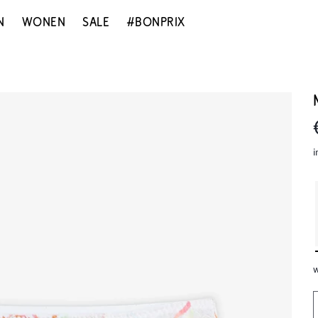
N
WONEN
SALE
#BONPRIX
i
w