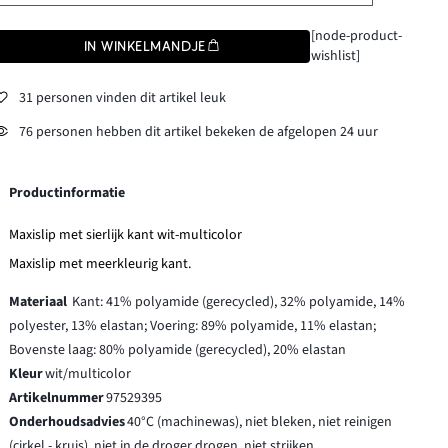
[node-product-
IN WINKELMANDJE
wishlist]
31 personen vinden dit artikel leuk
76 personen hebben dit artikel bekeken de afgelopen 24 uur
Productinformatie
Maxislip met sierlijk kant wit-multicolor
Maxislip met meerkleurig kant.
Materiaal
Kant: 41% polyamide (gerecycled), 32% polyamide, 14%
polyester, 13% elastan; Voering: 89% polyamide, 11% elastan;
Bovenste laag: 80% polyamide (gerecycled), 20% elastan
Kleur
wit/multicolor
Artikelnummer
97529395
Onderhoudsadvies
40°C (machinewas), niet bleken, niet reinigen
(cirkel - kruis), niet in de droger drogen, niet strijken