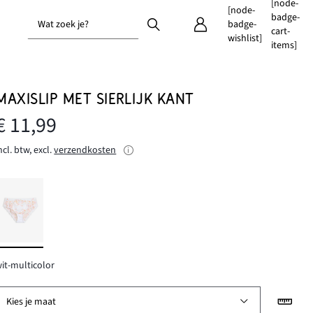
[node-
[node-
badge-
Wat zoek je?
badge-
cart-
wishlist]
items]
MAXISLIP MET SIERLIJK KANT
€ 11,99
ncl. btw, excl.
verzendkosten
it-multicolor
Kies je maat