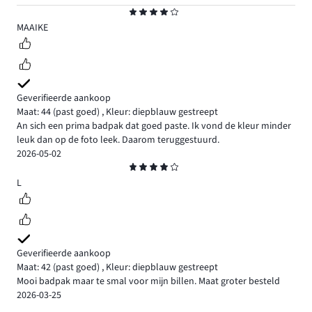
Beoordeling
4
MAAIKE
Geverifieerde aankoop
Maat: 44
(past goed)
,
Kleur: diepblauw gestreept
An sich een prima badpak dat goed paste. Ik vond de kleur minder
leuk dan op de foto leek. Daarom teruggestuurd.
2026-05-02
Beoordeling
4
L
Geverifieerde aankoop
Maat: 42
(past goed)
,
Kleur: diepblauw gestreept
Mooi badpak maar te smal voor mijn billen. Maat groter besteld
2026-03-25