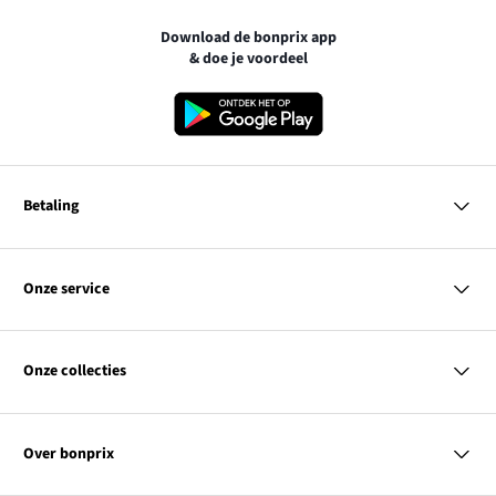
Download de bonprix app
& doe je voordeel
Betaling
MasterCard
VISA
Onze service
iDEAL | Wero
Vragen & antwoorden
PayPal
Bezorgen
Onze collecties
Betalen
Achteraf betalen
Retourneren & terugbetalen
Dames
Maattabellen
Heren
Contact
Over bonprix
Kinderen
Kortingscodes & acties
Wonen