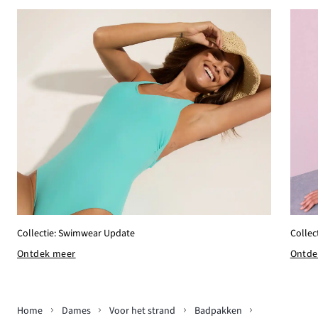
Collectie: Swimwear Update
Collec
Ontdek meer
Ontde
Home
Dames
Voor het strand
Badpakken