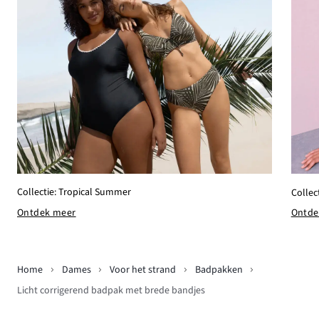
Collectie: Tropical Summer
Collec
Ontdek meer
Ontde
Home
Dames
Voor het strand
Badpakken
Licht corrigerend badpak met brede bandjes