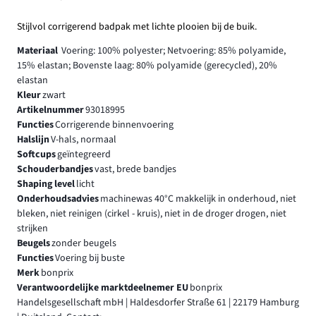
Stijlvol corrigerend badpak met lichte plooien bij de buik.
Materiaal
Voering: 100% polyester; Netvoering: 85% polyamide,
15% elastan; Bovenste laag: 80% polyamide (gerecycled), 20%
elastan
Kleur
zwart
Artikelnummer
93018995
Functies
Corrigerende binnenvoering
Halslijn
V-hals, normaal
Softcups
geïntegreerd
Schouderbandjes
vast, brede bandjes
Shaping level
licht
Onderhoudsadvies
machinewas 40°C makkelijk in onderhoud, niet
bleken, niet reinigen (cirkel - kruis), niet in de droger drogen, niet
strijken
Beugels
zonder beugels
Functies
Voering bij buste
Merk
bonprix
Verantwoordelijke marktdeelnemer EU
bonprix
Handelsgesellschaft mbH | Haldesdorfer Straße 61 | 22179 Hamburg