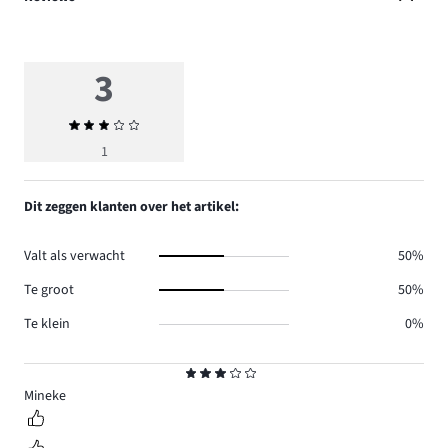
3
Gemiddelde
beoordeling
1
3
Dit zeggen klanten over het artikel:
Valt als verwacht
50%
Te groot
50%
Te klein
0%
Beoordeling
3
Mineke