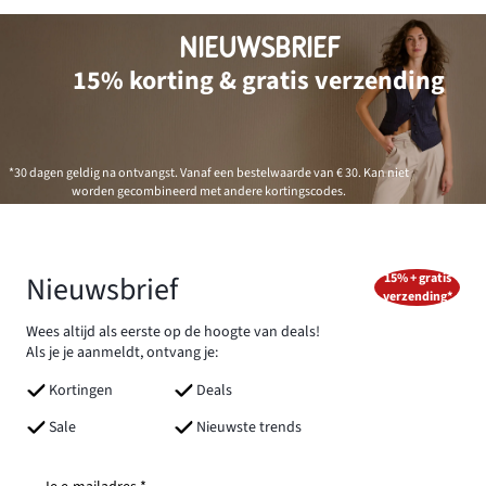
NIEUWSBRIEF
15% korting & gratis verzending
*30 dagen geldig na ontvangst. Vanaf een bestelwaarde van € 30. Kan niet
worden gecombineerd met andere kortingscodes.
Nieuwsbrief
15% + gratis
verzending*
Wees altijd als eerste op de hoogte van deals!
Als je je aanmeldt, ontvang je:
Kortingen
Deals
Sale
Nieuwste trends