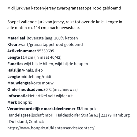
Midi jurk van katoen-jersey zwart-granaatappelrood gebloemd
Soepel vallende jurk van jersey, reikt tot over de knie. Lengte in
alle maten ca. 114 cm, machinewasbaar.
Materiaal
Bovenste laag: 100% katoen
Kleur
zwart/granaatappelrood gebloemd
Artikelnummer
95330695
Lengte
114 cm (in maat 40/42)
Functies
wijd bij de billen, wijd bij de heupen
Halslijn
V-hals, diep
Lengte
middellang/midi
Mouwlengte
korte mouw
Onderhoudsadvies
30°C (machinewas)
Informatie
Het artikel valt wijder uit
Merk
bonprix
Verantwoordelijke marktdeelnemer EU
bonprix
Handelsgesellschaft mbH | Haldesdorfer Straße 61 | 22179 Hamburg
| Duitsland, Contact:
https://www.bonprix.nl/klantenservice/contact/