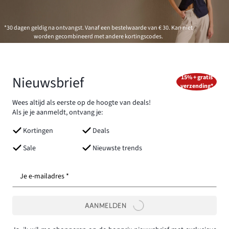
*30 dagen geldig na ontvangst. Vanaf een bestelwaarde van € 30. Kan niet
worden gecombineerd met andere kortingscodes.
Nieuwsbrief
15% + gratis
verzending*
Wees altijd als eerste op de hoogte van deals!
Als je je aanmeldt, ontvang je:
Kortingen
Deals
Sale
Nieuwste trends
Je e-mailadres *
AANMELDEN