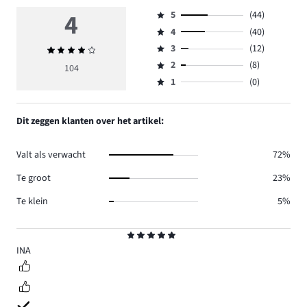
4
5
(44)
Beoordeling
4
(40)
5,
Beoordeling
aantal
3
(12)
Gemiddelde
4,
Beoordeling
reviews
beoordeling
aantal
2
(8)
3,
104
Beoordeling
44.
4
reviews
aantal
1
(0)
2,
Beoordeling
40.
reviews
aantal
1,
12.
reviews
aantal
Dit zeggen klanten over het artikel:
8.
reviews
0.
Valt als verwacht
72%
Te groot
23%
Te klein
5%
Beoordeling
5
INA