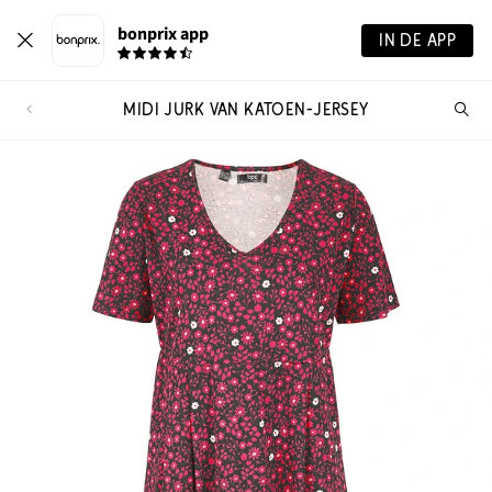
bonprix app
IN DE APP
MIDI JURK VAN KATOEN-JERSEY
Wa
zo
je?