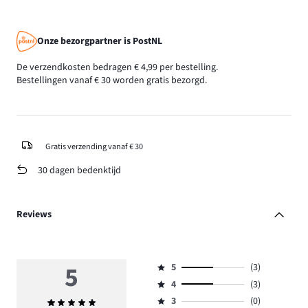
Onze bezorgpartner is PostNL
De verzendkosten bedragen € 4,99 per bestelling.
Bestellingen vanaf € 30 worden gratis bezorgd.
Gratis verzending vanaf € 30
30 dagen bedenktijd
Reviews
5
5
(3)
Beoordeling
4
(3)
5,
Beoordeling
aantal
3
(0)
Gemiddelde
4,
Beoordeling