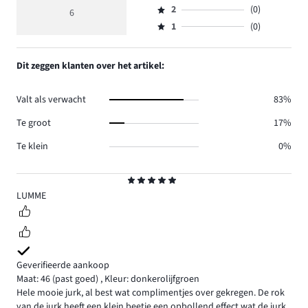
reviews
beoordeling
aantal
2
(0)
3,
6
Beoordeling
3.
5
reviews
aantal
1
(0)
2,
Beoordeling
3.
reviews
aantal
1,
0.
reviews
aantal
Dit zeggen klanten over het artikel:
0.
reviews
0.
Valt als verwacht
83%
Te groot
17%
Te klein
0%
Beoordeling
5
LUMME
Geverifieerde aankoop
Maat: 46
(past goed)
,
Kleur: donkerolijfgroen
Hele mooie jurk, al best wat complimentjes over gekregen. De rok
van de jurk heeft een klein beetje een opbollend effect wat de jurk