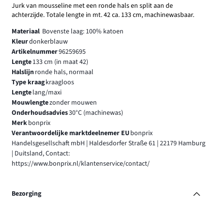
Jurk van mousseline met een ronde hals en split aan de
achterzijde. Totale lengte in mt. 42 ca. 133 cm, machinewasbaar.
Materiaal
Bovenste laag: 100% katoen
Kleur
donkerblauw
Artikelnummer
96259695
Lengte
133 cm (in maat 42)
Halslijn
ronde hals, normaal
Type kraag
kraagloos
Lengte
lang/maxi
Mouwlengte
zonder mouwen
Onderhoudsadvies
30°C (machinewas)
Merk
bonprix
Verantwoordelijke marktdeelnemer EU
bonprix
Handelsgesellschaft mbH | Haldesdorfer Straße 61 | 22179 Hamburg
| Duitsland, Contact:
https://www.bonprix.nl/klantenservice/contact/
Bezorging