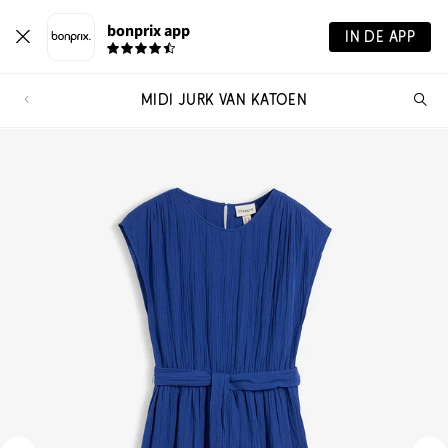
bonprix app
IN DE APP
MIDI JURK VAN KATOEN
Wa
zo
je?