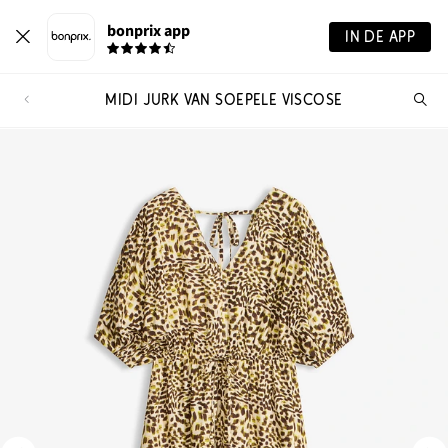
bonprix app
IN DE APP
MIDI JURK VAN SOEPELE VISCOSE
Wa
zo
je?