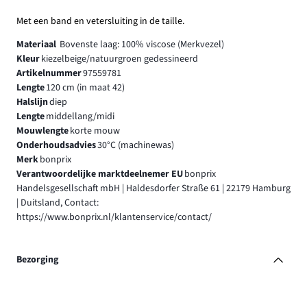
Met een band en vetersluiting in de taille.
Materiaal
Bovenste laag: 100% viscose (Merkvezel)
Kleur
kiezelbeige/natuurgroen gedessineerd
Artikelnummer
97559781
Lengte
120 cm (in maat 42)
Halslijn
diep
Lengte
middellang/midi
Mouwlengte
korte mouw
Onderhoudsadvies
30°C (machinewas)
Merk
bonprix
Verantwoordelijke marktdeelnemer EU
bonprix
Handelsgesellschaft mbH | Haldesdorfer Straße 61 | 22179 Hamburg
| Duitsland, Contact:
https://www.bonprix.nl/klantenservice/contact/
Bezorging