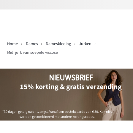
Home
Dames
Dameskleding
Jurken
Midi jurk van soepele viscose
NIEUWSBRIEF
15% korting & gratis verzending
*30 dagen geldig na ontvangst. Vanaf een bestelwaarde van € 30. Kan niet
worden gecombineerd met andere kortingscodes.