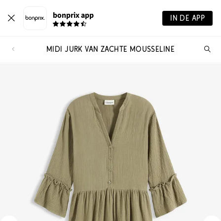
bonprix app
IN DE APP
MIDI JURK VAN ZACHTE MOUSSELINE
Wa
zo
je?