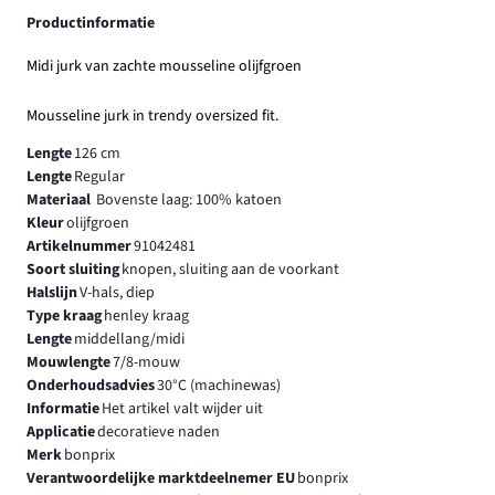
Productinformatie
Midi jurk van zachte mousseline olijfgroen
Mousseline jurk in trendy oversized fit.
Lengte
126 cm
Lengte
Regular
Materiaal
Bovenste laag: 100% katoen
Kleur
olijfgroen
Artikelnummer
91042481
Soort sluiting
knopen, sluiting aan de voorkant
Halslijn
V-hals, diep
Type kraag
henley kraag
Lengte
middellang/midi
Mouwlengte
7/8-mouw
Onderhoudsadvies
30°C (machinewas)
Informatie
Het artikel valt wijder uit
Applicatie
decoratieve naden
Merk
bonprix
Verantwoordelijke marktdeelnemer EU
bonprix