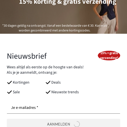
15% korting & gratis verzending
*30 dagen geldig na ontvangst. Vanaf een bestelwaarde van € 30. Kan niet
worden gecombineerd met andere kortingscodes.
Nieuwsbrief
15% + gratis
verzending*
Wees altijd als eerste op de hoogte van deals!
Als je je aanmeldt, ontvang je:
Kortingen
Deals
Sale
Nieuwste trends
Je e-mailadres *
AANMELDEN