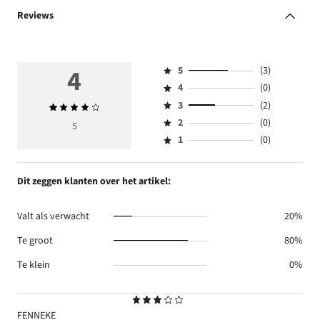
Reviews
4
5
(3)
Beoordeling
4
(0)
5,
Beoordeling
aantal
3
(2)
Gemiddelde
4,
Beoordeling
reviews
beoordeling
aantal
2
(0)
3,
5
Beoordeling
3.
4
reviews
aantal
1
(0)
2,
Beoordeling
0.
reviews
aantal
1,
2.
reviews
aantal
Dit zeggen klanten over het artikel:
0.
reviews
0.
Valt als verwacht
20%
Te groot
80%
Te klein
0%
Beoordeling
3
FENNEKE