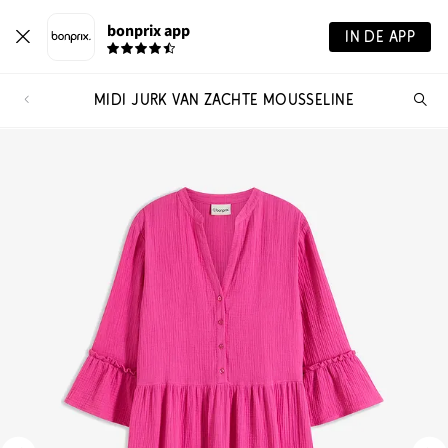
bonprix app
IN DE APP
MIDI JURK VAN ZACHTE MOUSSELINE
Wa
zo
je?