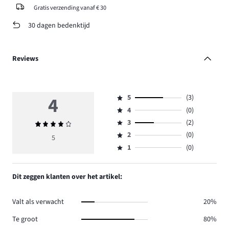
Gratis verzending vanaf € 30
30 dagen bedenktijd
Reviews
4
5
(3)
Beoordeling
4
(0)
5,
Beoordeling
aantal
3
(2)
Gemiddelde
4,
Beoordeling
reviews
beoordeling
aantal
2
(0)
3,
5
Beoordeling
3.
4
reviews
aantal
1
(0)
2,
Beoordeling
0.
reviews
aantal
1,
2.
reviews
aantal
Dit zeggen klanten over het artikel:
0.
reviews
0.
Valt als verwacht
20%
Te groot
80%