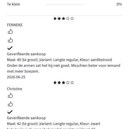
Te klein
0%
Beoordeling
3
FENNEKE
Geverifieerde aankoop
Maat: 40
(te groot)
,
Variant: Lengte regular,
Kleur: aardbeirood
Onder de armen zat het bij niet goed. Misschien beter voor iemand
met meer boezem.
2026-06-25
Beoordeling
3
Christine
Geverifieerde aankoop
Maat: 42
(te groot)
,
Variant: Lengte regular,
Kleur: zwart