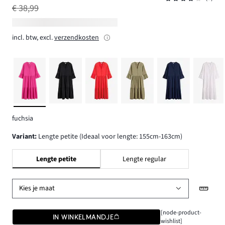
€ 38,99
incl. btw, excl.
verzendkosten
fuchsia
Variant
:
Lengte petite (Ideaal voor lengte: 155cm-163cm)
Lengte petite
Lengte regular
Kies je maat
[node-product-
IN WINKELMANDJE
wishlist]