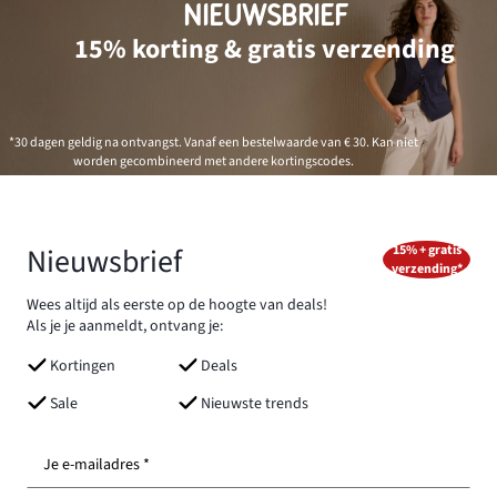
NIEUWSBRIEF
15% korting & gratis verzending
*30 dagen geldig na ontvangst. Vanaf een bestelwaarde van € 30. Kan niet
worden gecombineerd met andere kortingscodes.
Nieuwsbrief
15% + gratis
verzending*
Wees altijd als eerste op de hoogte van deals!
Als je je aanmeldt, ontvang je:
Kortingen
Deals
Sale
Nieuwste trends
Je e-mailadres *