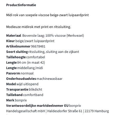
Productinformatie
Midi rok van soepele viscose beige-zwart luipaardprint
Modieuze midirok met print en ritssluiting.
Materiaal
Bovenste laag: 100% viscose (Merkvezel)
Kleur
beige/zwart luipaardprint
Artikelnummer
96678481
Soort sluiting
ritssluiting, sluiting aan de zijkant
Taillehoogte
comfortabel
Lengte
84 cm (in maat 42)
Lengte
middellang/midi
Pasvorm
normaal
Onderhoudsadvies
machinewasbaar
Model
wijd uitlopend
Transparantie
blikdicht
Tailleband
comfortband
Merk
bonprix
Verantwoordelijke marktdeelnemer EU
bonprix
Handelsgesellschaft mbH | Haldesdorfer Straße 61 | 22179 Hamburg