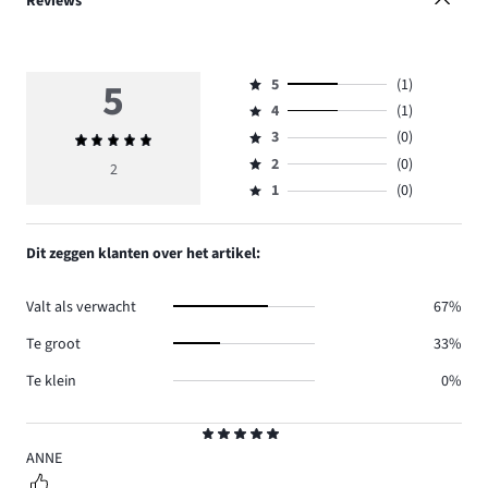
Reviews
5
5
(1)
Beoordeling
4
(1)
5,
Beoordeling
aantal
3
(0)
Gemiddelde
4,
Beoordeling
reviews
beoordeling
aantal
2
(0)
3,
2
Beoordeling
1.
5
reviews
aantal
1
(0)
2,
Beoordeling
1.
reviews
aantal
1,
0.
reviews
aantal
Dit zeggen klanten over het artikel:
0.
reviews
0.
Valt als verwacht
67%
Te groot
33%
Te klein
0%
Beoordeling
5
ANNE