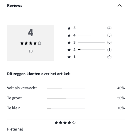
Reviews
4
5
(4)
Beoordeling
4
(5)
5,
Beoordeling
aantal
3
(0)
Gemiddelde
4,
Beoordeling
reviews
beoordeling
aantal
2
(1)
3,
10
Beoordeling
4.
4
reviews
aantal
1
(0)
2,
Beoordeling
5.
reviews
aantal
1,
0.
reviews
aantal
Dit zeggen klanten over het artikel:
1.
reviews
0.
Valt als verwacht
40%
Te groot
50%
Te klein
10%
Beoordeling
4
Pieternel