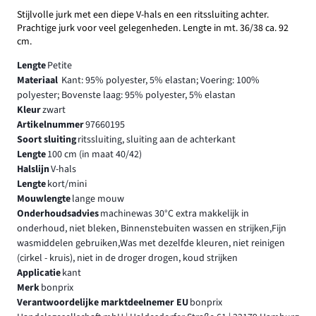
Stijlvolle jurk met een diepe V-hals en een ritssluiting achter.
Prachtige jurk voor veel gelegenheden. Lengte in mt. 36/38 ca. 92
cm.
Lengte
Petite
Materiaal
Kant: 95% polyester, 5% elastan; Voering: 100%
polyester; Bovenste laag: 95% polyester, 5% elastan
Kleur
zwart
Artikelnummer
97660195
Soort sluiting
ritssluiting, sluiting aan de achterkant
Lengte
100 cm (in maat 40/42)
Halslijn
V-hals
Lengte
kort/mini
Mouwlengte
lange mouw
Onderhoudsadvies
machinewas 30°C extra makkelijk in
onderhoud, niet bleken, Binnenstebuiten wassen en strijken,Fijn
wasmiddelen gebruiken,Was met dezelfde kleuren, niet reinigen
(cirkel - kruis), niet in de droger drogen, koud strijken
Applicatie
kant
Merk
bonprix
Verantwoordelijke marktdeelnemer EU
bonprix