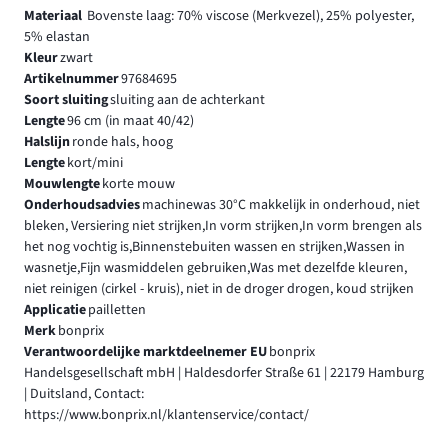
Materiaal
Bovenste laag: 70% viscose (Merkvezel), 25% polyester,
5% elastan
Kleur
zwart
Artikelnummer
97684695
Soort sluiting
sluiting aan de achterkant
Lengte
96 cm (in maat 40/42)
Halslijn
ronde hals, hoog
Lengte
kort/mini
Mouwlengte
korte mouw
Onderhoudsadvies
machinewas 30°C makkelijk in onderhoud, niet
bleken, Versiering niet strijken,In vorm strijken,In vorm brengen als
het nog vochtig is,Binnenstebuiten wassen en strijken,Wassen in
wasnetje,Fijn wasmiddelen gebruiken,Was met dezelfde kleuren,
niet reinigen (cirkel - kruis), niet in de droger drogen, koud strijken
Applicatie
pailletten
Merk
bonprix
Verantwoordelijke marktdeelnemer EU
bonprix
Handelsgesellschaft mbH | Haldesdorfer Straße 61 | 22179 Hamburg
| Duitsland, Contact:
https://www.bonprix.nl/klantenservice/contact/