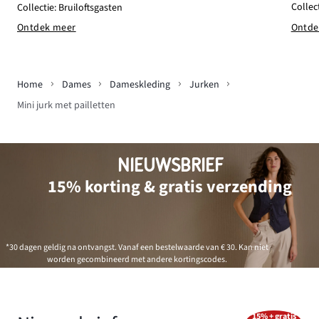
Collect
Collectie: Bruiloftsgasten
Ontde
Ontdek meer
Home
Dames
Dameskleding
Jurken
Mini jurk met pailletten
NIEUWSBRIEF
15% korting & gratis verzending
*30 dagen geldig na ontvangst. Vanaf een bestelwaarde van € 30. Kan niet
worden gecombineerd met andere kortingscodes.
15% + gratis