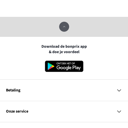
Download de bonprix app
& doe je voordeel
Betaling
MasterCard
VISA
Onze service
iDEAL | Wero
Vragen & antwoorden