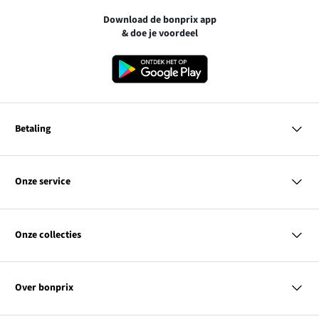
Download de bonprix app
& doe je voordeel
Betaling
MasterCard
VISA
Onze service
iDEAL | Wero
Vragen & antwoorden
PayPal
Bezorgen
Onze collecties
Betalen
Achteraf betalen
Retourneren & terugbetalen
Dames
Maattabellen
Heren
Contact
Over bonprix
Kinderen
Kortingscodes & acties
Wonen