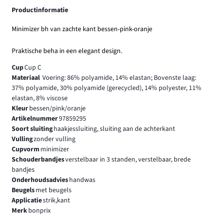
Productinformatie
Minimizer bh van zachte kant bessen-pink-oranje
Praktische beha in een elegant design.
Cup
Cup C
Materiaal
Voering: 86% polyamide, 14% elastan; Bovenste laag:
37% polyamide, 30% polyamide (gerecycled), 14% polyester, 11%
elastan, 8% viscose
Kleur
bessen/pink/oranje
Artikelnummer
97859295
Soort sluiting
haakjessluiting, sluiting aan de achterkant
Vulling
zonder vulling
Cupvorm
minimizer
Schouderbandjes
verstelbaar in 3 standen, verstelbaar, brede
bandjes
Onderhoudsadvies
handwas
Beugels
met beugels
Applicatie
strik,kant
Merk
bonprix