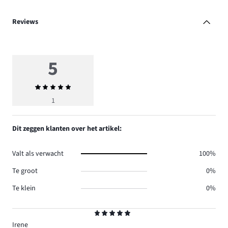
Reviews
5
Gemiddelde
beoordeling
1
5
Dit zeggen klanten over het artikel:
Valt als verwacht
100%
Te groot
0%
Te klein
0%
Beoordeling
5
Irene