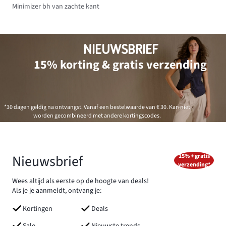
Minimizer bh van zachte kant
NIEUWSBRIEF
15% korting & gratis verzending
*30 dagen geldig na ontvangst. Vanaf een bestelwaarde van € 30. Kan niet
worden gecombineerd met andere kortingscodes.
Nieuwsbrief
15% + gratis
verzending*
Wees altijd als eerste op de hoogte van deals!
Als je je aanmeldt, ontvang je:
Kortingen
Deals
Sale
Nieuwste trends