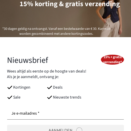
15% korting & gratis verzending
*30 dagen geldig na ontvangst. Vanaf een bestelwaarde van € 30. Kan niet
worden gecombineerd met andere kortingscodes.
Nieuwsbrief
15% + gratis
verzending*
Wees altijd als eerste op de hoogte van deals!
Als je je aanmeldt, ontvang je:
Kortingen
Deals
Sale
Nieuwste trends
Je e-mailadres *
AANMELDEN