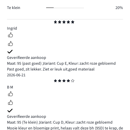
Te klein
20%
Beoordeling
5
Ingrid
Geverifieerde aankoop
Maat: 95
(past goed)
,
Variant: Cup E,
Kleur: zacht roze gebloemd
Past goed, zit lekker. Ziet er leuk uit,goed materiaal
2026-06-21
Beoordeling
4
B M
Geverifieerde aankoop
Maat: 95
(Te klein)
,
Variant: Cup D,
Kleur: zacht roze gebloemd
Mooie kleur en bloemige print, helaas valt deze bh (95D) te krap, de