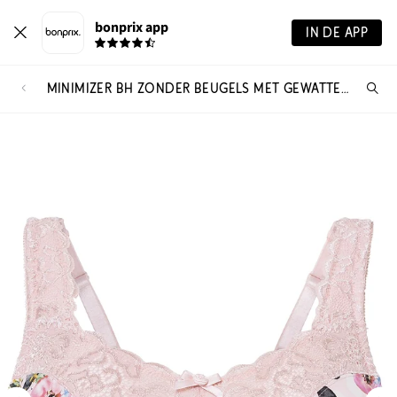
bonprix app
IN DE APP
MINIMIZER BH ZONDER BEUGELS MET GEWATTEERDE BANDJES
Wa
zo
je?