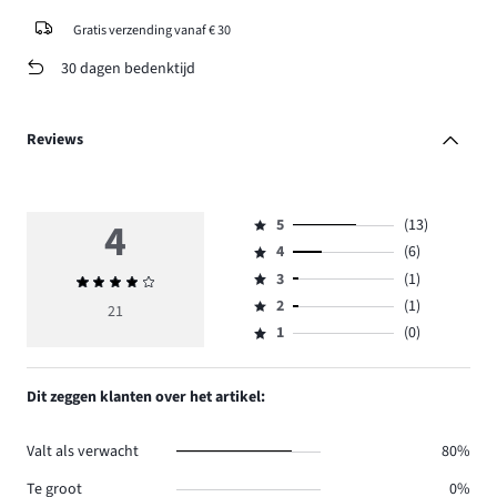
Gratis verzending vanaf € 30
30 dagen bedenktijd
Reviews
4
5
(13)
Beoordeling
4
(6)
5,
Beoordeling
aantal
3
(1)
Gemiddelde
4,
Beoordeling
reviews
beoordeling
aantal
2
(1)
3,
21
Beoordeling
13.
4
reviews
aantal
1
(0)
2,
Beoordeling
6.
reviews
aantal
1,
1.
reviews
aantal
Dit zeggen klanten over het artikel:
1.
reviews
0.
Valt als verwacht
80%
Te groot
0%