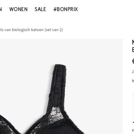
N
WONEN
SALE
#BONPRIX
s van biologisch katoen (set van 2)
2
i
z