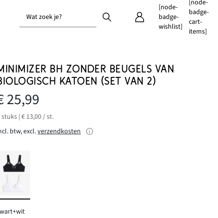
[node-
[node-
badge-
Wat zoek je?
badge-
cart-
wishlist]
items]
MINIMIZER BH ZONDER BEUGELS VAN
BIOLOGISCH KATOEN (SET VAN 2)
€ 25,99
 stuks | € 13,00 / st.
ncl. btw, excl.
verzendkosten
wart+wit