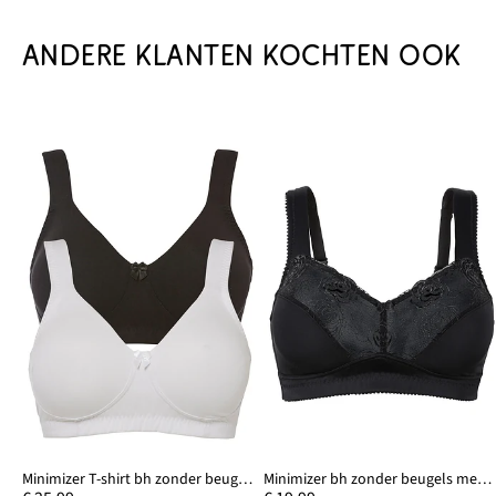
ANDERE KLANTEN KOCHTEN OOK
Minimizer T-shirt bh zonder beugels met biologisch katoen (set van 2)
Minimizer bh zonder beugels met gewatteerde bandjes