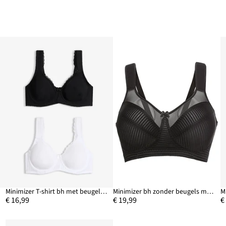
Minimizer T-shirt bh met beugels van biologisch katoen (set van 2)
Minimizer bh zonder beugels met gewatteerde bandjes
€ 16,99
€ 19,99
€