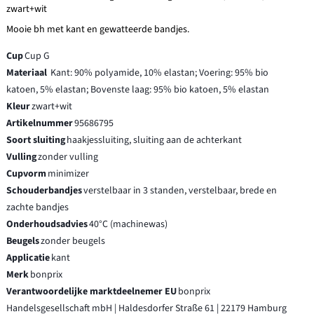
zwart+wit
Mooie bh met kant en gewatteerde bandjes.
Cup
Cup G
Materiaal
Kant: 90% polyamide, 10% elastan; Voering: 95% bio
katoen, 5% elastan; Bovenste laag: 95% bio katoen, 5% elastan
Kleur
zwart+wit
Artikelnummer
95686795
Soort sluiting
haakjessluiting, sluiting aan de achterkant
Vulling
zonder vulling
Cupvorm
minimizer
Schouderbandjes
verstelbaar in 3 standen, verstelbaar, brede en
zachte bandjes
Onderhoudsadvies
40°C (machinewas)
Beugels
zonder beugels
Applicatie
kant
Merk
bonprix
Verantwoordelijke marktdeelnemer EU
bonprix
Handelsgesellschaft mbH | Haldesdorfer Straße 61 | 22179 Hamburg