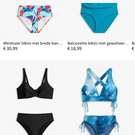
Minimizer bikini met brede bandjes (2-dlg. set)
Balconette bikini met gewatteerde bandjes (2-dlg. set)
B
€ 30,99
€ 18,99
€