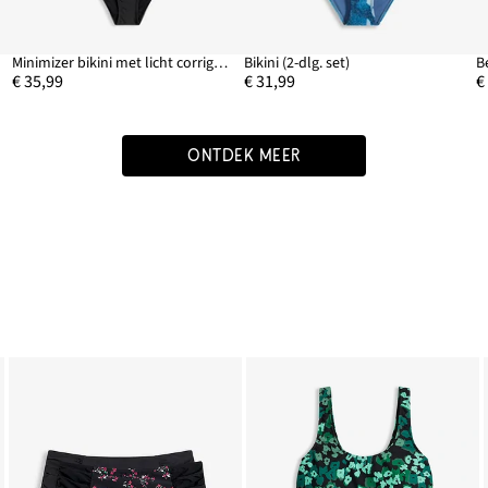
Minimizer bikini met licht corrigerend high waist bikinibroekje (2-dlg. set)
Bikini (2-dlg. set)
€ 35,99
€ 31,99
€
ONTDEK MEER