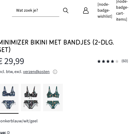
[node-
[node-
badge-
Wat zoek je?
badge-
cart-
wishlist]
items]
MINIMIZER BIKINI MET BANDJES (2-DLG.
SET)
€ 29,99
(60)
ncl. btw, excl.
verzendkosten
onkerblauw/wit/geel
Cup
:
D