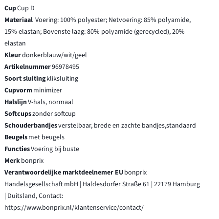
Cup
Cup D
Materiaal
Voering: 100% polyester; Netvoering: 85% polyamide,
15% elastan; Bovenste laag: 80% polyamide (gerecycled), 20%
elastan
Kleur
donkerblauw/wit/geel
Artikelnummer
96978495
Soort sluiting
kliksluiting
Cupvorm
minimizer
Halslijn
V-hals, normaal
Softcups
zonder softcup
Schouderbandjes
verstelbaar, brede en zachte bandjes,standaard
Beugels
met beugels
Functies
Voering bij buste
Merk
bonprix
Verantwoordelijke marktdeelnemer EU
bonprix
Handelsgesellschaft mbH | Haldesdorfer Straße 61 | 22179 Hamburg
| Duitsland, Contact:
https://www.bonprix.nl/klantenservice/contact/