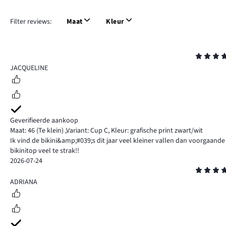
Filter reviews:
Maat
Kleur
Beoordeling
5
JACQUELINE
Geverifieerde aankoop
Maat: 46
(Te klein)
,
Variant: Cup C,
Kleur: grafische print zwart/wit
Ik vind de bikini&amp;#039;s dit jaar veel kleiner vallen dan voorgaande
bikinitop veel te strak!!
2026-07-24
Beoordeling
5
ADRIANA