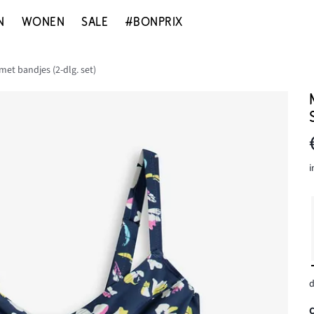
N
WONEN
SALE
#BONPRIX
 met bandjes (2-dlg. set)
i
d