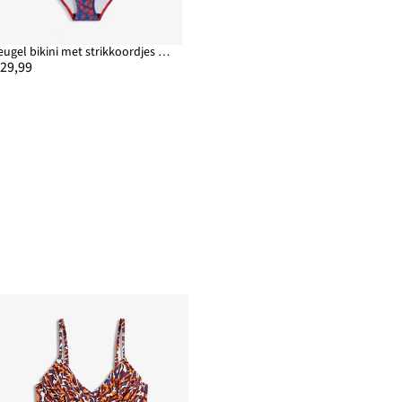
Beugel bikini met strikkoordjes (2-dlg. set)
 29,99