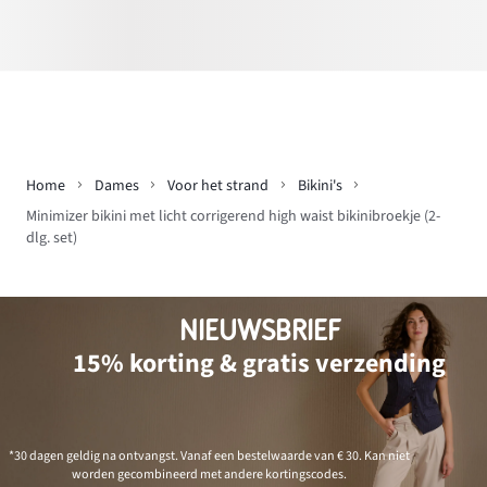
Home
Dames
Voor het strand
Bikini's
Minimizer bikini met licht corrigerend high waist bikinibroekje (2-
dlg. set)
NIEUWSBRIEF
15% korting & gratis verzending
*30 dagen geldig na ontvangst. Vanaf een bestelwaarde van € 30. Kan niet
worden gecombineerd met andere kortingscodes.