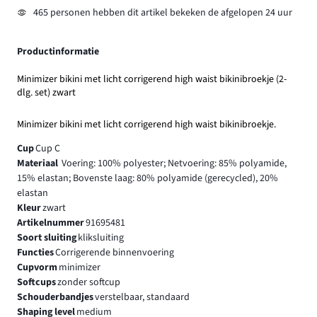
465 personen hebben dit artikel bekeken de afgelopen 24 uur
Productinformatie
Minimizer bikini met licht corrigerend high waist bikinibroekje (2-
dlg. set) zwart
Minimizer bikini met licht corrigerend high waist bikinibroekje.
Cup
Cup C
Materiaal
Voering: 100% polyester; Netvoering: 85% polyamide,
15% elastan; Bovenste laag: 80% polyamide (gerecycled), 20%
elastan
Kleur
zwart
Artikelnummer
91695481
Soort sluiting
kliksluiting
Functies
Corrigerende binnenvoering
Cupvorm
minimizer
Softcups
zonder softcup
Schouderbandjes
verstelbaar, standaard
Shaping level
medium