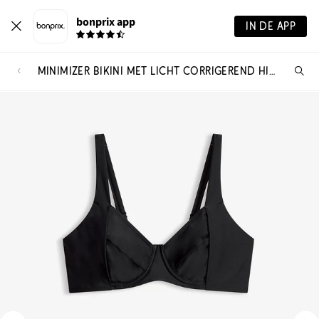
bonprix app
IN DE APP
MINIMIZER BIKINI MET LICHT CORRIGEREND HIGH WAIST BIKINIBROEKJE (2-DLG. SET)
Wa
zo
je?