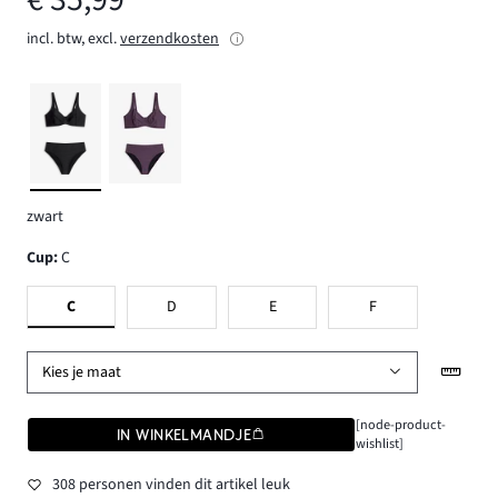
incl. btw, excl.
verzendkosten
zwart
Cup
:
C
C
D
E
F
Kies je maat
[node-product-
IN WINKELMANDJE
wishlist]
308 personen vinden dit artikel leuk