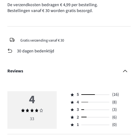
De verzendkosten bedragen € 4,99 per bestelling.
Bestellingen vanaf € 30 worden gratis bezorgd.
Gratis verzending vanaf € 30
30 dagen bedenktijd
Reviews
4
5
(16)
Beoordeling
4
(8)
5,
Beoordeling
aantal
3
(3)
Gemiddelde
4,
Beoordeling
reviews
beoordeling
aantal
2
(6)
3,
33
Beoordeling
16.
4
reviews
aantal
1
(0)
2,
Beoordeling
8.
reviews
aantal
1,
3.