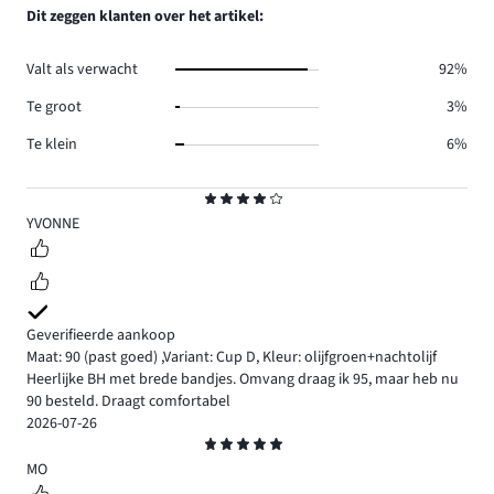
reviews
aantal
Dit zeggen klanten over het artikel:
6.
reviews
0.
Valt als verwacht
92%
Te groot
3%
Te klein
6%
Beoordeling
4
YVONNE
Geverifieerde aankoop
Maat: 90
(past goed)
,
Variant: Cup D,
Kleur: olijfgroen+nachtolijf
Heerlijke BH met brede bandjes. Omvang draag ik 95, maar heb nu
90 besteld. Draagt comfortabel
2026-07-26
Beoordeling
5
MO