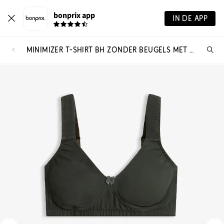
bonprix app
IN DE APP
MINIMIZER T-SHIRT BH ZONDER BEUGELS MET BIOLOGISCH KATOEN (SET VAN 2)
Wa
zo
je?