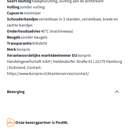
Soort sluiting
haakjessluiting, sluiting aan de achterkant
Vulling
zonder vulling
Cupvorm
minimizer
Schouderbandjes
verstelbaar in 3 standen, verstelbaar, brede en
zachte bandjes
Onderhoudsadvies
40°C (machinewas)
Beugels
zonder beugels
Transparantie
blikdicht
Merk
bonprix
Verantwoordelijke marktdeelnemer EU
bonprix
Handelsgesellschaft mbH | Haldesdorfer Straße 61 | 22179 Hamburg
| Duitsland, Contact:
https://www.bonprix.nl/klantenservice/contact/
Bezorging
Onze bezorgpartner is PostNL