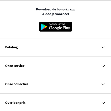
Download de bonprix app
& doe je voordeel
Betaling
MasterCard
VISA
Onze service
iDEAL | Wero
Vragen & antwoorden
PayPal
Bezorgen
Onze collecties
Betalen
Achteraf betalen
Retourneren & terugbetalen
Dames
Maattabellen
Heren
Contact
Over bonprix
Kinderen
Kortingscodes & acties
Wonen