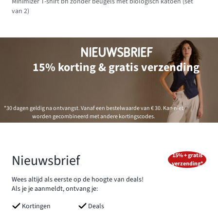
Minimizer T-shirt bh zonder beugels met biologisch katoen (set
van 2)
NIEUWSBRIEF
15% korting & gratis verzending
*30 dagen geldig na ontvangst. Vanaf een bestelwaarde van € 30. Kan niet
worden gecombineerd met andere kortingscodes.
Nieuwsbrief
15% + gratis
verzending*
Wees altijd als eerste op de hoogte van deals!
Als je je aanmeldt, ontvang je:
Kortingen
Deals