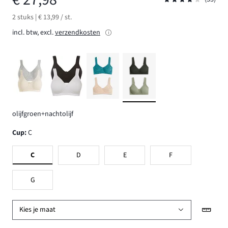
2 stuks | € 13,99 / st.
incl. btw, excl.
verzendkosten
olijfgroen+nachtolijf
Cup
:
C
C
D
E
F
G
Kies je maat