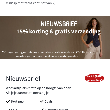
Minislip met zacht kant (set van 2)
NIEUWSBRIEF
15% korting & gratis verzending
*30 dagen geldig na ontvangst. Vanaf een bestelwaarde van € 30. Kan niet
worden gecombineerd met andere kortingscodes.
Nieuwsbrief
15% + gratis
verzending*
Wees altijd als eerste op de hoogte van deals!
Als je je aanmeldt, ontvang je:
Kortingen
Deals
Sale
Nieuwste trends