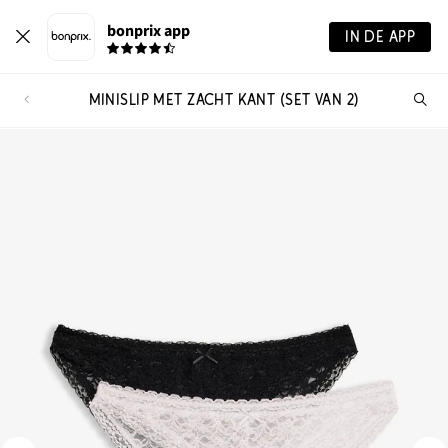
bonprix app
IN DE APP
MINISLIP MET ZACHT KANT (SET VAN 2)
Wa
zo
je?