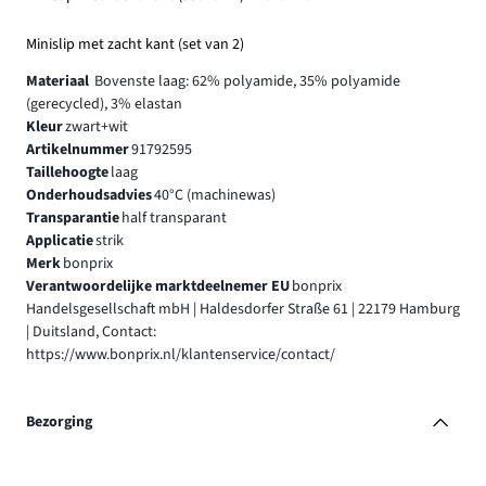
Minislip met zacht kant (set van 2)
Materiaal
Bovenste laag: 62% polyamide, 35% polyamide
(gerecycled), 3% elastan
Kleur
zwart+wit
Artikelnummer
91792595
Taillehoogte
laag
Onderhoudsadvies
40°C (machinewas)
Transparantie
half transparant
Applicatie
strik
Merk
bonprix
Verantwoordelijke marktdeelnemer EU
bonprix
Handelsgesellschaft mbH | Haldesdorfer Straße 61 | 22179 Hamburg
| Duitsland, Contact:
https://www.bonprix.nl/klantenservice/contact/
Bezorging