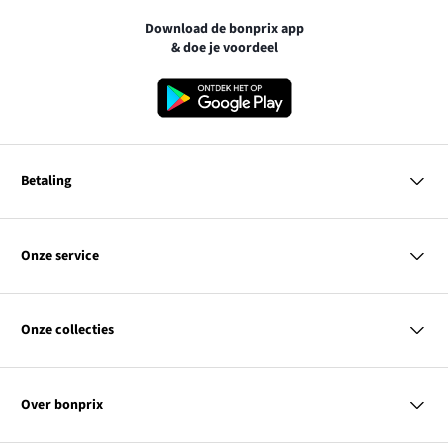
Download de bonprix app
& doe je voordeel
Betaling
MasterCard
VISA
Onze service
iDEAL | Wero
Vragen & antwoorden
PayPal
Bezorgen
Onze collecties
Betalen
Achteraf betalen
Retourneren & terugbetalen
Dames
Maattabellen
Heren
Contact
Over bonprix
Kinderen
Kortingscodes & acties
Wonen