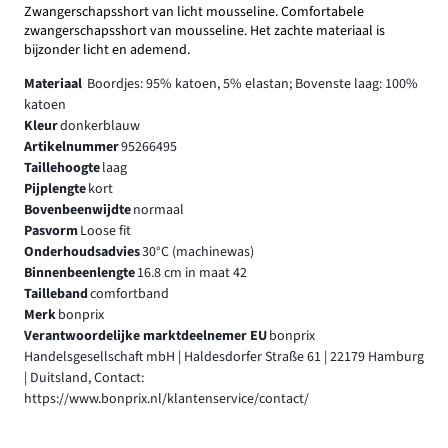
Zwangerschapsshort van licht mousseline. Comfortabele
zwangerschapsshort van mousseline. Het zachte materiaal is
bijzonder licht en ademend.
Materiaal
Boordjes: 95% katoen, 5% elastan; Bovenste laag: 100%
katoen
Kleur
donkerblauw
Artikelnummer
95266495
Taillehoogte
laag
Pijplengte
kort
Bovenbeenwijdte
normaal
Pasvorm
Loose fit
Onderhoudsadvies
30°C (machinewas)
Binnenbeenlengte
16.8 cm in maat 42
Tailleband
comfortband
Merk
bonprix
Verantwoordelijke marktdeelnemer EU
bonprix
Handelsgesellschaft mbH | Haldesdorfer Straße 61 | 22179 Hamburg
| Duitsland, Contact:
https://www.bonprix.nl/klantenservice/contact/