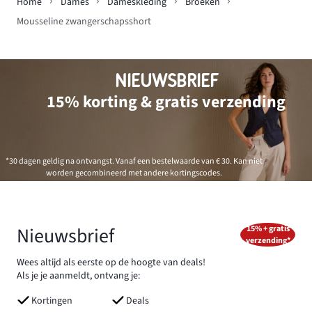
Home
Dames
Dameskleding
Broeken
Mousseline zwangerschapsshort
NIEUWSBRIEF
15% korting & gratis verzending
*30 dagen geldig na ontvangst. Vanaf een bestelwaarde van € 30. Kan niet
worden gecombineerd met andere kortingscodes.
Nieuwsbrief
15% + gratis
verzending*
Wees altijd als eerste op de hoogte van deals!
Als je je aanmeldt, ontvang je:
Kortingen
Deals