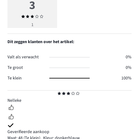
3
Gemiddelde
beoordeling
1
3
Dit zeggen klanten over het artikel:
Valt als verwacht
0%
Te groot
0%
Te klein
100%
Beoordeling
3
Nelleke
Geverifieerde aankoop
Maat: 48
(Te klein)
,
Kleur: donkerblauw