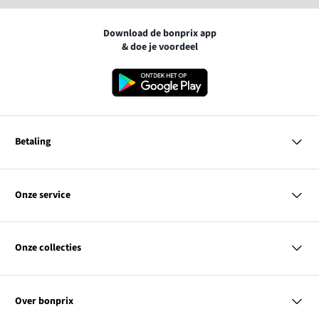
Download de bonprix app
& doe je voordeel
Betaling
MasterCard
VISA
Onze service
iDEAL | Wero
Vragen & antwoorden
PayPal
Bezorgen
Onze collecties
Betalen
Achteraf betalen
Retourneren & terugbetalen
Dames
Maattabellen
Heren
Contact
Over bonprix
Kinderen
Kortingscodes & acties