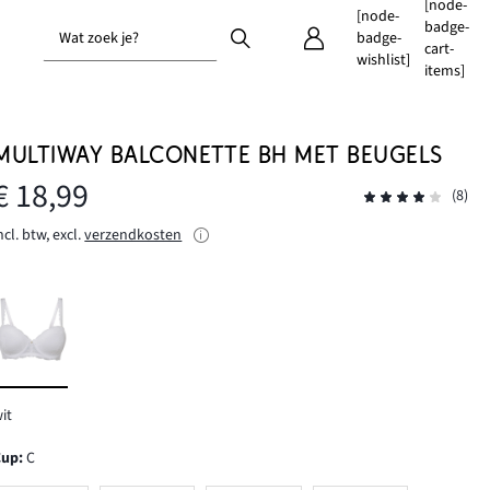
[node-
[node-
badge-
Wat zoek je?
badge-
cart-
wishlist]
items]
MULTIWAY BALCONETTE BH MET BEUGELS
€ 18,99
(8)
ncl. btw, excl.
verzendkosten
it
Cup
:
C