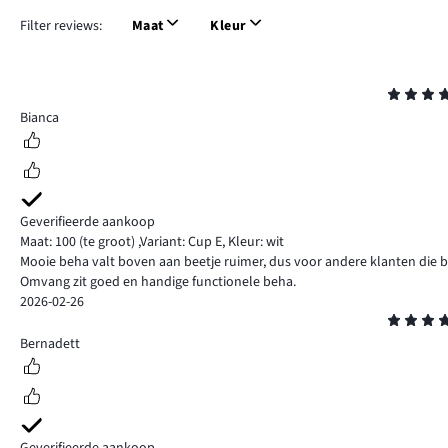
Filter reviews:
Maat
Kleur
Beoordeling
4
Bianca
Geverifieerde aankoop
Maat: 100
(te groot)
,
Variant: Cup E,
Kleur: wit
Mooie beha valt boven aan beetje ruimer, dus voor andere klanten die bes
Omvang zit goed en handige functionele beha.
2026-02-26
Beoordeling
4
Bernadett