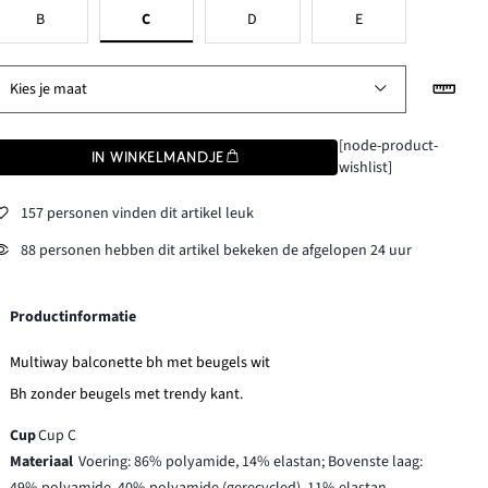
B
C
D
E
Kies je maat
[node-product-
IN WINKELMANDJE
wishlist]
157 personen vinden dit artikel leuk
88 personen hebben dit artikel bekeken de afgelopen 24 uur
Productinformatie
Multiway balconette bh met beugels wit
Bh zonder beugels met trendy kant.
Cup
Cup C
Materiaal
Voering: 86% polyamide, 14% elastan; Bovenste laag: