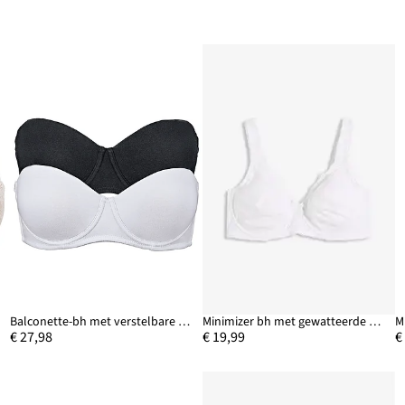
Balconette-bh met verstelbare bandjes (set van 2)
Minimizer bh met gewatteerde bandjes
M
€ 27,98
€ 19,99
€