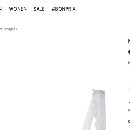
N
WONEN
SALE
#BONPRIX
et beugels
i
w