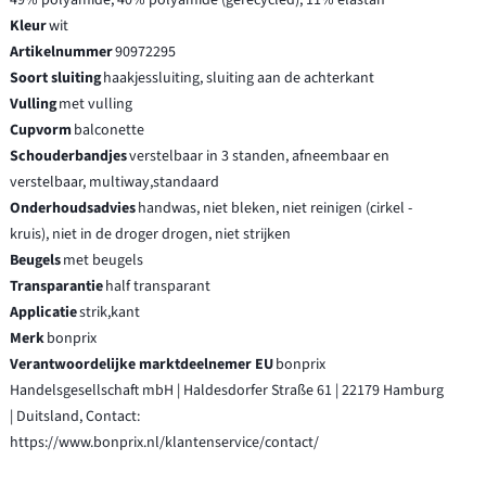
49% polyamide, 40% polyamide (gerecycled), 11% elastan
Kleur
wit
Artikelnummer
90972295
Soort sluiting
haakjessluiting, sluiting aan de achterkant
Vulling
met vulling
Cupvorm
balconette
Schouderbandjes
verstelbaar in 3 standen, afneembaar en
verstelbaar, multiway,standaard
Onderhoudsadvies
handwas, niet bleken, niet reinigen (cirkel -
kruis), niet in de droger drogen, niet strijken
Beugels
met beugels
Transparantie
half transparant
Applicatie
strik,kant
Merk
bonprix
Verantwoordelijke marktdeelnemer EU
bonprix
Handelsgesellschaft mbH | Haldesdorfer Straße 61 | 22179 Hamburg
| Duitsland, Contact:
https://www.bonprix.nl/klantenservice/contact/