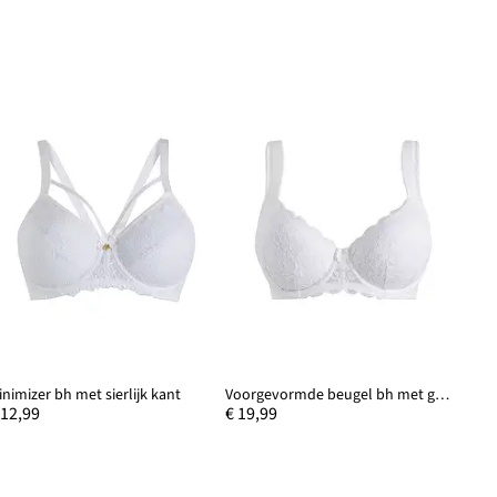
inimizer bh met sierlijk kant
Voorgevormde beugel bh met gewatteerde bandjes
 12,99
€ 19,99