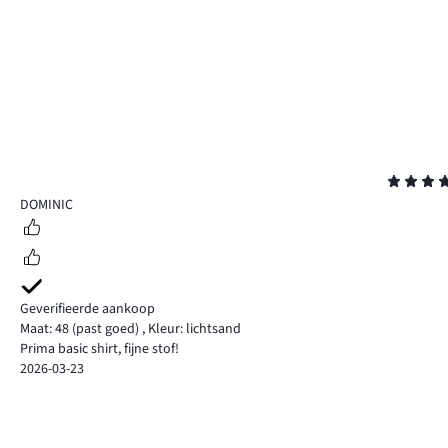
Beoordeling
5
DOMINIC
Geverifieerde aankoop
Maat: 48
(past goed)
,
Kleur: lichtsand
Prima basic shirt, fijne stof!
2026-03-23