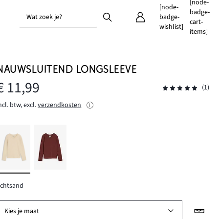
[node-
[node-
badge-
Wat zoek je?
badge-
cart-
wishlist]
items]
NAUWSLUITEND LONGSLEEVE
€ 11,99
(1)
ncl. btw, excl.
verzendkosten
ichtsand
Kies je maat