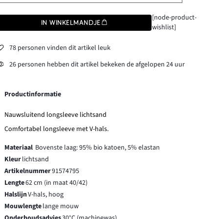
[node-product-
IN WINKELMANDJE
wishlist]
78 personen vinden dit artikel leuk
26 personen hebben dit artikel bekeken de afgelopen 24 uur
Productinformatie
Nauwsluitend longsleeve lichtsand
Comfortabel longsleeve met V-hals.
Materiaal
Bovenste laag: 95% bio katoen, 5% elastan
Kleur
lichtsand
Artikelnummer
91574795
Lengte
62 cm (in maat 40/42)
Halslijn
V-hals, hoog
Mouwlengte
lange mouw
Onderhoudsadvies
30°C (machinewas)