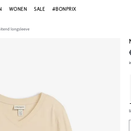
N
WONEN
SALE
#BONPRIX
itend longsleeve
i
l