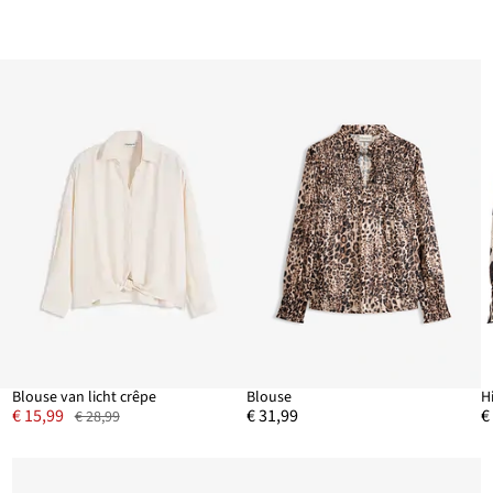
Blouse van licht crêpe
Blouse
H
€ 15,99
€ 31,99
€
€ 28,99