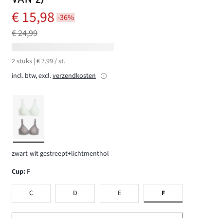
€ 15,98
-36%
€ 24,99
2 stuks | € 7,99 / st.
incl. btw, excl.
verzendkosten
zwart-wit gestreept+lichtmenthol
Cup
:
F
C
D
E
F