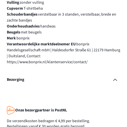
Vulling
zonder vulling
Cupvorm
T-shirtbeha
Schouderbandjes
verstelbaar in 3 standen, verstelbaar, brede en
zachte bandjes
Onderhoudsadvies
handwas
Beugels
met beugels
Merk
bonprix
Verantwoordelijke marktdeelnemer EU
bonprix
Handelsgesellschaft mbH | Haldesdorfer Straße 61 | 22179 Hamburg
| Duitsland, Contact:
https://www.bonprix.nl/klantenservice/contact/
Bezorging
Onze bezorgpartner is PostNL
De verzendkosten bedragen € 4,99 per bestelling.
Bestellingen vanaf € 30 worden gratis bezorgd.