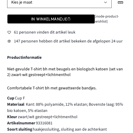
Kies je maat
[node-product-
IN WINKELMANDJE
wishlist]
61 personen vinden dit artikel leuk
147 personen hebben dit artikel bekeken de afgelopen 24 uur
Productinformatie
Niet-gevulde T-shirt bh met beugels en biologisch katoen (set van
2) zwart-wit gestreept+lichtmenthol
Comfortabele T-shirt bh met gewatteerde bandjes.
Cup
Cup F
Materiaal
Kant: 88% polyamide, 12% elastan; Bovenste laag: 95%
bio katoen, 5% elastan
Kleur
zwart/wit gestreept+lichtmenthol
Artikelnummer
93316081
Soort sluiting
haakjessluiting, sluiting aan de achterkant