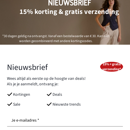
NIEUWSBRIEF
15% korting & gratis verzending
*30 dagen geldig na ontvangst. Vanaf een bestelwaarde van € 30. Kan niet
worden gecombineerd met andere kortingscodes.
Nieuwsbrief
15% + gratis
verzending*
Wees altijd als eerste op de hoogte van deals!
Als je je aanmeldt, ontvang je:
Kortingen
Deals
Sale
Nieuwste trends
Je e-mailadres *