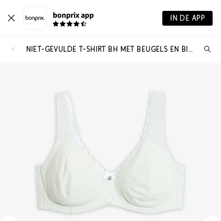
bonprix app
IN DE APP
NIET-GEVULDE T-SHIRT BH MET BEUGELS EN BIOLOGISCH KATOEN (SET VAN 2)
Wa
zo
je?