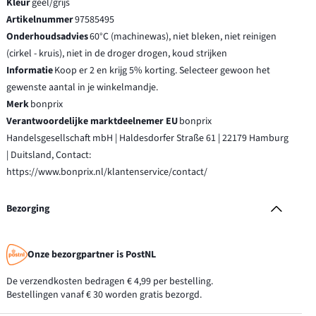
Kleur
geel/grijs
Artikelnummer
97585495
Onderhoudsadvies
60°C (machinewas), niet bleken, niet reinigen
(cirkel - kruis), niet in de droger drogen, koud strijken
Informatie
Koop er 2 en krijg 5% korting. Selecteer gewoon het
gewenste aantal in je winkelmandje.
Merk
bonprix
Verantwoordelijke marktdeelnemer EU
bonprix
Handelsgesellschaft mbH | Haldesdorfer Straße 61 | 22179 Hamburg
| Duitsland, Contact:
https://www.bonprix.nl/klantenservice/contact/
Bezorging
Onze bezorgpartner is PostNL
De verzendkosten bedragen € 4,99 per bestelling.
Bestellingen vanaf € 30 worden gratis bezorgd.