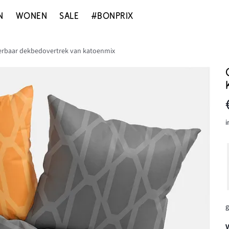
N
WONEN
SALE
#BONPRIX
rbaar dekbedovertrek van katoenmix
i
g