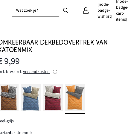
[node-
[node-
badge-
Wat zoek je?
badge-
cart-
wishlist]
items]
OMKEERBAAR DEKBEDOVERTREK VAN
KATOENMIX
€ 9,99
ncl. btw, excl.
verzendkosten
eel-grijs
Variant
:
katoenmix