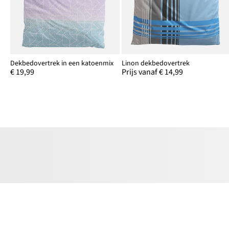
Dekbedovertrek in een katoenmix
Linon dekbedovertrek
€ 19,99
Prijs vanaf € 14,99