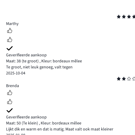
Beoordeling
4
Marthy
Geverifieerde aankoop
Maat: 38
(te groot)
,
Kleur: bordeaux mêlee
Te groot, niet leuk genoeg, valt tegen
2025-10-04
Beoordeling
2
Brenda
Geverifieerde aankoop
Maat: 50
(Te klein)
,
Kleur: bordeaux mêlee
Lijkt dik en warm en dat is matig. Maat valt ook maat kleiner