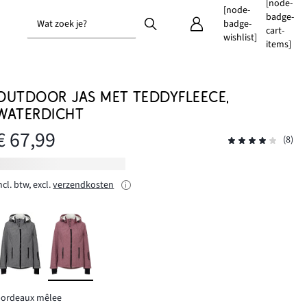
[node-
[node-
badge-
Wat zoek je?
badge-
cart-
wishlist]
items]
OUTDOOR JAS MET TEDDYFLEECE,
WATERDICHT
€ 67,99
(8)
ncl. btw, excl.
verzendkosten
bordeaux mêlee