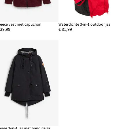
leece vest met capuchon
Waterdichte 3-in-1 outdoor jas
 39,99
€ 81,99
Lange 3-in-1 jas met handige zakken