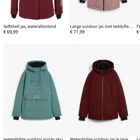
Softshell jas, waterafstotend
Lange outdoor jas met teddyfleece, waterdicht
F
€ 69,99
€ 77,99
€
waterdichte outdoor instap ski-jas met fleece voering, oversized
Waterdichte outdoor jas in layerlook