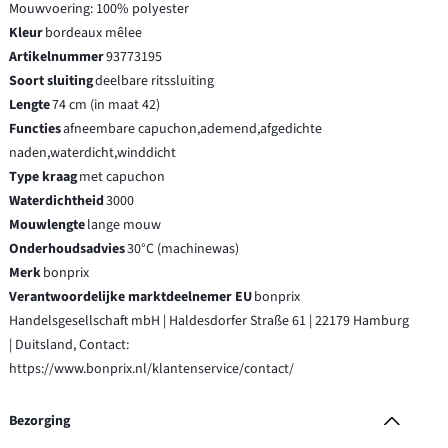
Mouwvoering: 100% polyester
Kleur
bordeaux mêlee
Artikelnummer
93773195
Soort sluiting
deelbare ritssluiting
Lengte
74 cm (in maat 42)
Functies
afneembare capuchon,ademend,afgedichte
naden,waterdicht,winddicht
Type kraag
met capuchon
Waterdichtheid
3000
Mouwlengte
lange mouw
Onderhoudsadvies
30°C (machinewas)
Merk
bonprix
Verantwoordelijke marktdeelnemer EU
bonprix
Handelsgesellschaft mbH | Haldesdorfer Straße 61 | 22179 Hamburg
| Duitsland, Contact:
https://www.bonprix.nl/klantenservice/contact/
Bezorging