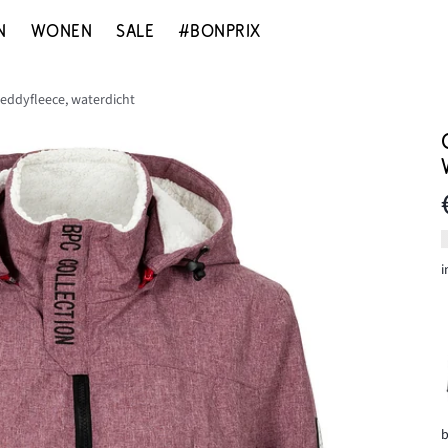
N
WONEN
SALE
#BONPRIX
eddyfleece, waterdicht
i