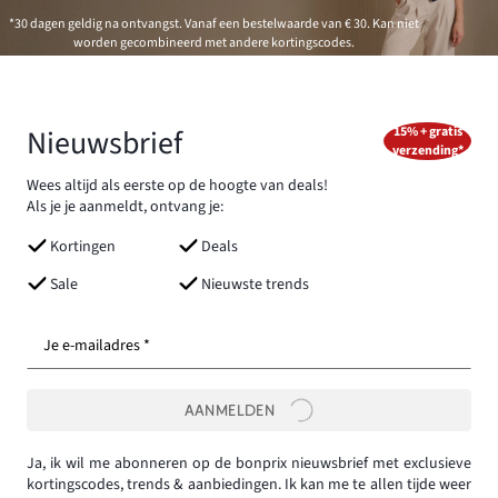
*30 dagen geldig na ontvangst. Vanaf een bestelwaarde van € 30. Kan niet
worden gecombineerd met andere kortingscodes.
Nieuwsbrief
15% + gratis
verzending*
Wees altijd als eerste op de hoogte van deals!
Als je je aanmeldt, ontvang je:
Kortingen
Deals
Sale
Nieuwste trends
Je e-mailadres *
AANMELDEN
Ja, ik wil me abonneren op de bonprix nieuwsbrief met exclusieve
kortingscodes, trends & aanbiedingen. Ik kan me te allen tijde weer