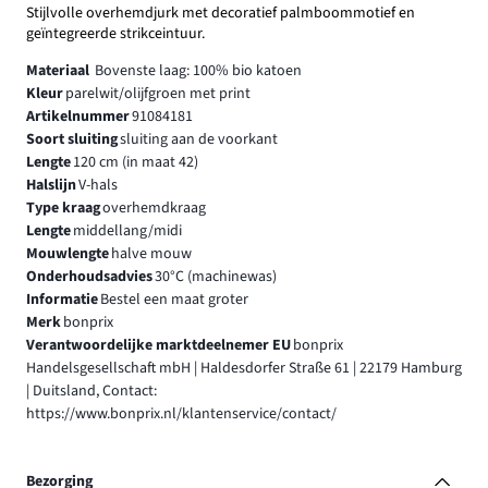
Stijlvolle overhemdjurk met decoratief palmboommotief en
geïntegreerde strikceintuur.
Materiaal
Bovenste laag: 100% bio katoen
Kleur
parelwit/olijfgroen met print
Artikelnummer
91084181
Soort sluiting
sluiting aan de voorkant
Lengte
120 cm (in maat 42)
Halslijn
V-hals
Type kraag
overhemdkraag
Lengte
middellang/midi
Mouwlengte
halve mouw
Onderhoudsadvies
30°C (machinewas)
Informatie
Bestel een maat groter
Merk
bonprix
Verantwoordelijke marktdeelnemer EU
bonprix
Handelsgesellschaft mbH | Haldesdorfer Straße 61 | 22179 Hamburg
| Duitsland, Contact:
https://www.bonprix.nl/klantenservice/contact/
Bezorging