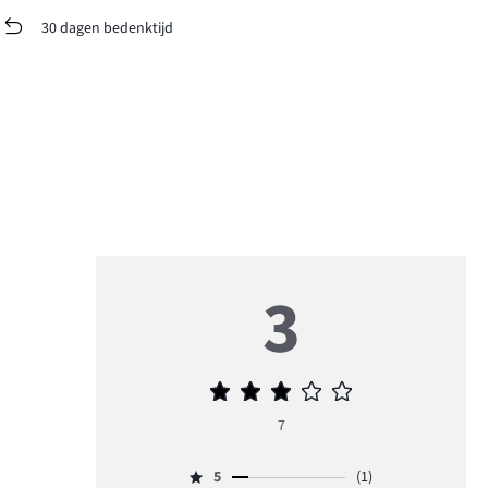
30 dagen bedenktijd
3
Gemiddelde
beoordeling
7
3
5
(1)
Beoordeling