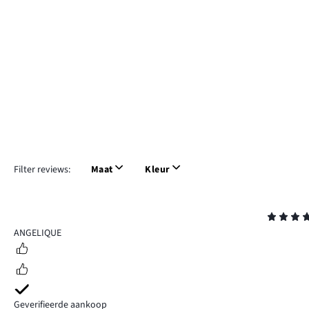
Filter reviews:
Maat
Kleur
Beoordeling
4
ANGELIQUE
Geverifieerde aankoop