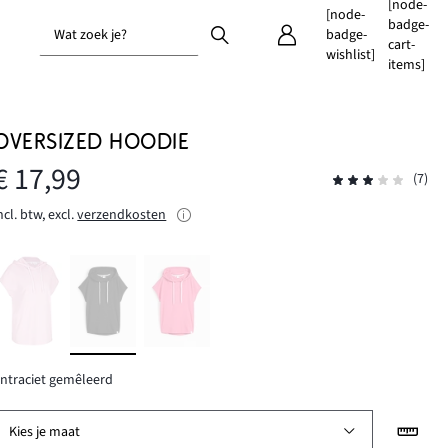
[node-
[node-
badge-
Wat zoek je?
badge-
cart-
wishlist]
items]
OVERSIZED HOODIE
€ 17,99
(7)
ncl. btw, excl.
verzendkosten
ntraciet gemêleerd
Kies je maat