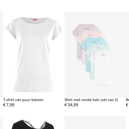
T-shirt van puur katoen
Shirt met ronde hals (set van 5)
B
€ 7,99
€ 34,99
€