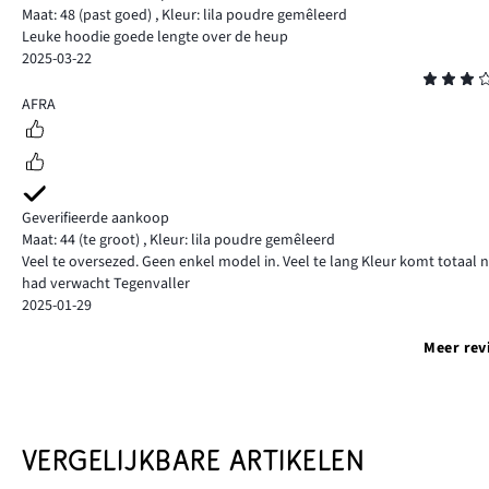
Maat: 48
(past goed)
,
Kleur: lila poudre gemêleerd
Leuke hoodie goede lengte over de heup
2025-03-22
Beoordeling
3
AFRA
Geverifieerde aankoop
Maat: 44
(te groot)
,
Kleur: lila poudre gemêleerd
Veel te oversezed. Geen enkel model in. Veel te lang Kleur komt totaal 
had verwacht Tegenvaller
2025-01-29
Meer rev
VERGELIJKBARE ARTIKELEN