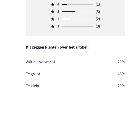
4
(1)
5,
Beoordeling
aantal
3
(3)
4,
Beoordeling
reviews
aantal
2
(2)
3,
Beoordeling
1.
reviews
aantal
1
(0)
2,
Beoordeling
1.
reviews
aantal
1,
3.
reviews
aantal
2.
reviews
Dit zeggen klanten over het artikel:
0.
Valt als verwacht
29%
Te groot
43%
Te klein
29%