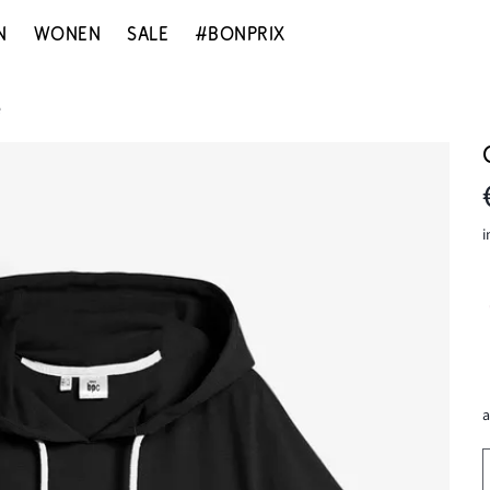
N
WONEN
SALE
#BONPRIX
e
i
a