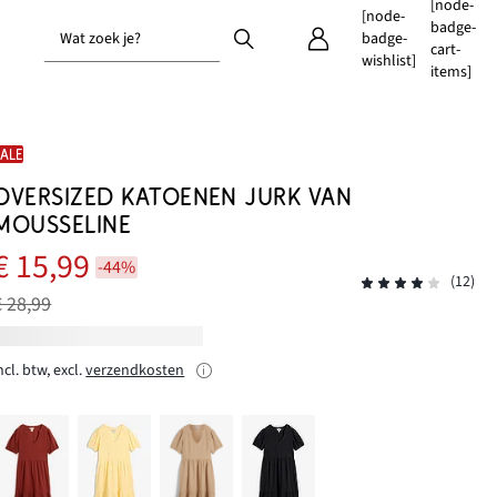
[node-
[node-
badge-
Wat zoek je?
badge-
cart-
wishlist]
items]
SALE
OVERSIZED KATOENEN JURK VAN
MOUSSELINE
€ 15,99
-44%
(12)
€ 28,99
ncl. btw, excl.
verzendkosten