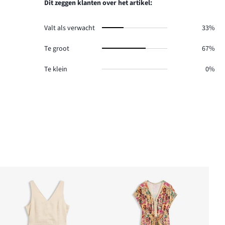
reviews
Dit zeggen klanten over het artikel:
0.
Valt als verwacht
33%
Te groot
67%
Te klein
0%