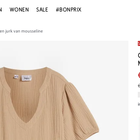
N
WONEN
SALE
#BONPRIX
en jurk van mousseline
i