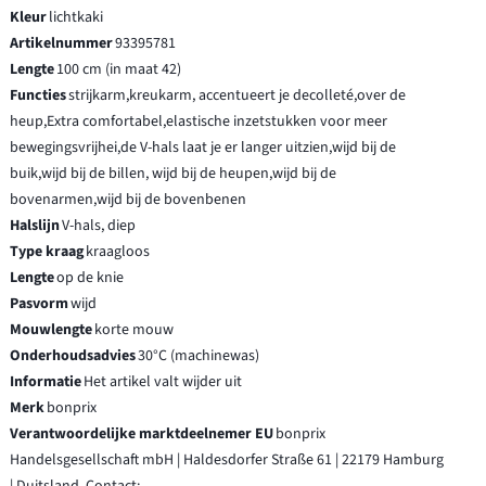
Kleur
lichtkaki
Artikelnummer
93395781
Lengte
100 cm (in maat 42)
Functies
strijkarm,kreukarm, accentueert je decolleté,over de
heup,Extra comfortabel,elastische inzetstukken voor meer
bewegingsvrijhei,de V-hals laat je er langer uitzien,wijd bij de
buik,wijd bij de billen, wijd bij de heupen,wijd bij de
bovenarmen,wijd bij de bovenbenen
Halslijn
V-hals, diep
Type kraag
kraagloos
Lengte
op de knie
Pasvorm
wijd
Mouwlengte
korte mouw
Onderhoudsadvies
30°C (machinewas)
Informatie
Het artikel valt wijder uit
Merk
bonprix
Verantwoordelijke marktdeelnemer EU
bonprix
Handelsgesellschaft mbH | Haldesdorfer Straße 61 | 22179 Hamburg
| Duitsland, Contact: