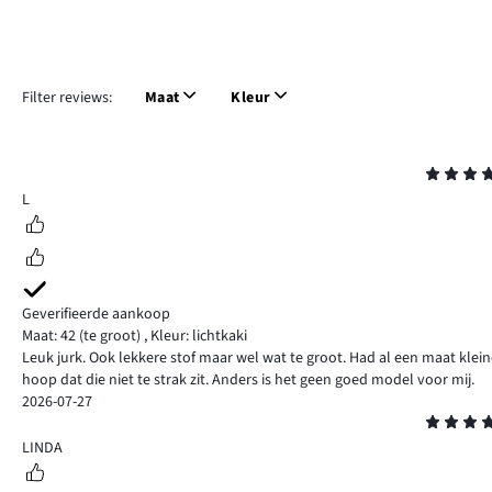
Filter reviews:
Maat
Kleur
Beoordeling
5
L
Geverifieerde aankoop
Maat: 42
(te groot)
,
Kleur: lichtkaki
Leuk jurk. Ook lekkere stof maar wel wat te groot. Had al een maat klei
hoop dat die niet te strak zit. Anders is het geen goed model voor mij.
2026-07-27
Beoordeling
5
LINDA