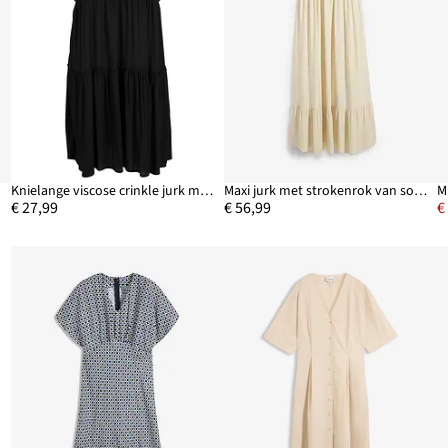
Knielange viscose crinkle jurk met strikkoordjes
Maxi jurk met strokenrok van soepele viscose
M
€ 27,99
€ 56,99
€