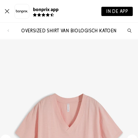
bonprix app
IN DE APP
OVERSIZED SHIRT VAN BIOLOGISCH KATOEN
Wa
zo
je?