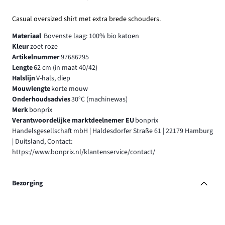
Casual oversized shirt met extra brede schouders.
Materiaal
Bovenste laag: 100% bio katoen
Kleur
zoet roze
Artikelnummer
97686295
Lengte
62 cm (in maat 40/42)
Halslijn
V-hals, diep
Mouwlengte
korte mouw
Onderhoudsadvies
30°C (machinewas)
Merk
bonprix
Verantwoordelijke marktdeelnemer EU
bonprix
Handelsgesellschaft mbH | Haldesdorfer Straße 61 | 22179 Hamburg
| Duitsland, Contact:
https://www.bonprix.nl/klantenservice/contact/
Bezorging