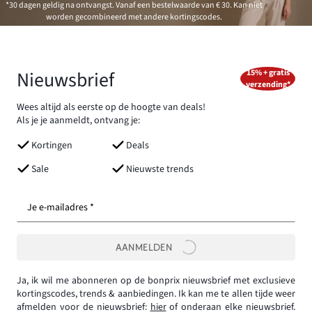
*30 dagen geldig na ontvangst. Vanaf een bestelwaarde van € 30. Kan niet
worden gecombineerd met andere kortingscodes.
Nieuwsbrief
15% + gratis
verzending*
Wees altijd als eerste op de hoogte van deals!
Als je je aanmeldt, ontvang je:
Kortingen
Deals
Sale
Nieuwste trends
Je e-mailadres *
AANMELDEN
Ja, ik wil me abonneren op de bonprix nieuwsbrief met exclusieve
kortingscodes, trends & aanbiedingen. Ik kan me te allen tijde weer
afmelden voor de nieuwsbrief:
hier
of onderaan elke nieuwsbrief.