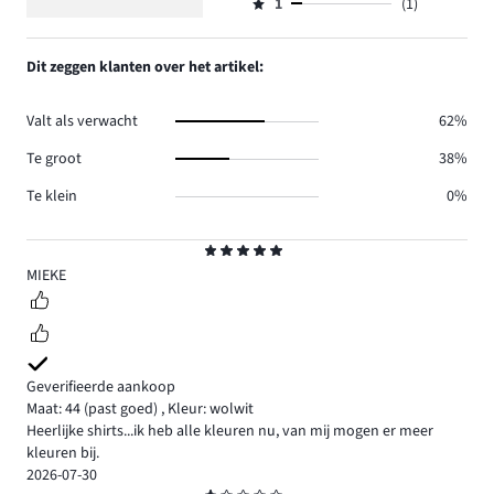
aantal
1
(1)
2,
Beoordeling
2.
reviews
aantal
1,
0.
reviews
aantal
Dit zeggen klanten over het artikel:
2.
reviews
1.
Valt als verwacht
62%
Te groot
38%
Te klein
0%
Beoordeling
5
MIEKE
Geverifieerde aankoop
Maat: 44
(past goed)
,
Kleur: wolwit
Heerlijke shirts...ik heb alle kleuren nu, van mij mogen er meer
kleuren bij.
2026-07-30