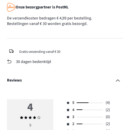
Onze bezorgpartner is PostNL
De verzendkosten bedragen € 4,99 per bestelling.
Bestellingen vanaf € 30 worden gratis bezorgd.
Gratis verzending vanaf € 30
30 dagen bedenktijd
Reviews
4
5
(4)
Beoordeling
4
(2)
5,
Beoordeling
aantal
3
(0)
Gemiddelde
4,
Beoordeling
reviews
beoordeling
aantal
2
(2)
3,
9
Beoordeling
4.
4
reviews