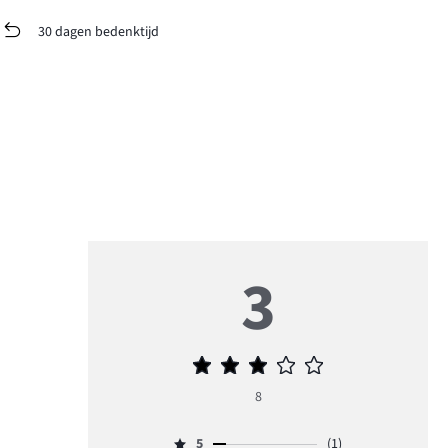
30 dagen bedenktijd
3
Gemiddelde
beoordeling
8
3
5
(1)