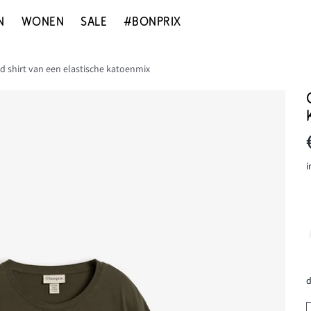
N
WONEN
SALE
#BONPRIX
d shirt van een elastische katoenmix
i
d