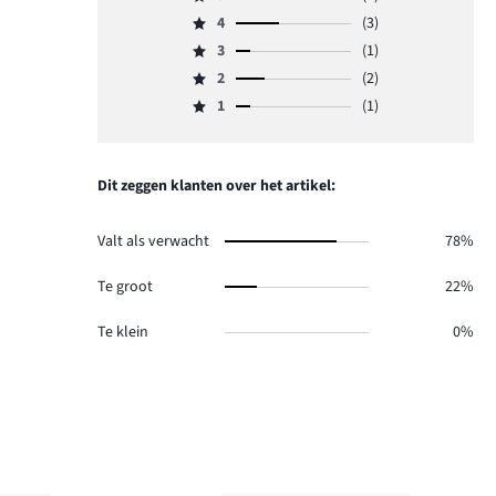
Beoordeling
4
(3)
5,
Beoordeling
aantal
3
(1)
4,
Beoordeling
reviews
aantal
2
(2)
3,
Beoordeling
1.
reviews
aantal
1
(1)
2,
Beoordeling
3.
reviews
aantal
1,
1.
reviews
aantal
2.
reviews
Dit zeggen klanten over het artikel:
1.
Valt als verwacht
78%
Te groot
22%
Te klein
0%