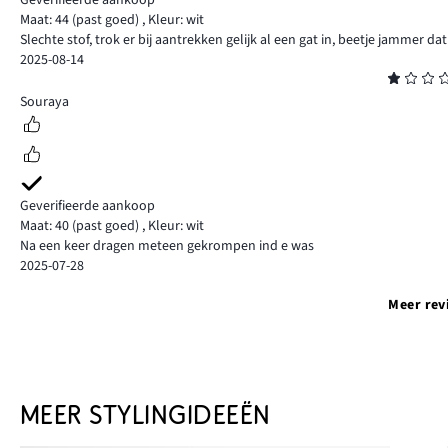
Geverifieerde aankoop
Maat: 44
(past goed)
,
Kleur: wit
Slechte stof, trok er bij aantrekken gelijk al een gat in, beetje jammer d
2025-08-14
Beoordeling
1
Souraya
Geverifieerde aankoop
Maat: 40
(past goed)
,
Kleur: wit
Na een keer dragen meteen gekrompen ind e was
2025-07-28
Meer rev
MEER STYLINGIDEEËN