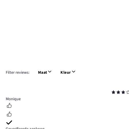
Filter reviews:
Maat
Kleur
Beoordeling
3
Monique