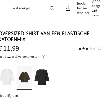
[node-
[node-
badge-
Wat zoek je?
badge-
cart-
wishlist]
items]
OVERSIZED SHIRT VAN EEN ELASTISCHE
KATOENMIX
€ 11,99
(8)
ncl. btw, excl.
verzendkosten
iepolijfgroen