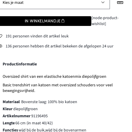
Kies je maat
[node-product-
IN WINKELMANDJE
wishlist]
191 personen vinden dit artikel leuk
136 personen hebben dit artikel bekeken de afgelopen 24 uur
Productinformatie
Oversized shirt van een elastische katoenmix diepolijfgroen
Basic trendshirt van katoen met oversized schouders voor veel
bewegingsvrijheid.
Materiaal
Bovenste laag: 100% bio katoen
Kleur
diepolijfgroen
Artikelnummer
91196495
Lengte
66 cm (in maat 40/42)
Functies
wijd bij de buik,wijd bij de bovenarmen