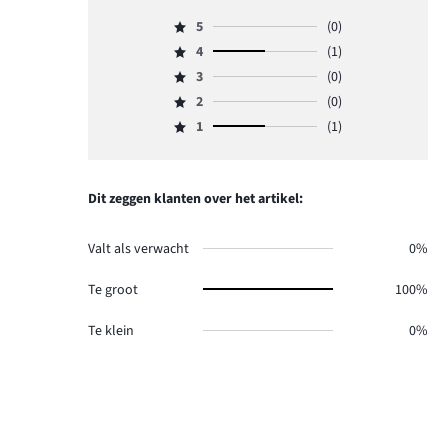
5
(0)
Beoordeling
4
(1)
5,
Beoordeling
aantal
3
(0)
4,
Beoordeling
reviews
aantal
2
(0)
3,
Beoordeling
0.
reviews
aantal
1
(1)
2,
Beoordeling
1.
reviews
aantal
1,
0.
reviews
aantal
0.
reviews
Dit zeggen klanten over het artikel:
1.
Valt als verwacht
0%
Te groot
100%
Te klein
0%