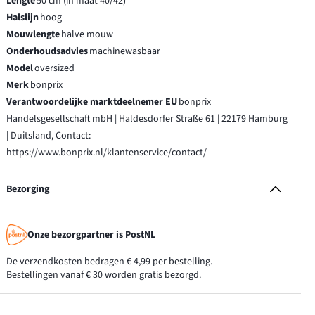
Lengte
50 cm (in maat 40/42)
Halslijn
hoog
Mouwlengte
halve mouw
Onderhoudsadvies
machinewasbaar
Model
oversized
Merk
bonprix
Verantwoordelijke marktdeelnemer EU
bonprix
Handelsgesellschaft mbH | Haldesdorfer Straße 61 | 22179 Hamburg
| Duitsland, Contact:
https://www.bonprix.nl/klantenservice/contact/
Bezorging
Onze bezorgpartner is PostNL
De verzendkosten bedragen € 4,99 per bestelling.
Bestellingen vanaf € 30 worden gratis bezorgd.