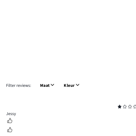
Filter reviews:
Maat
Kleur
Beoordeling
1
Jessy