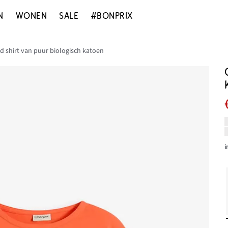
N
WONEN
SALE
#BONPRIX
d shirt van puur biologisch katoen
i