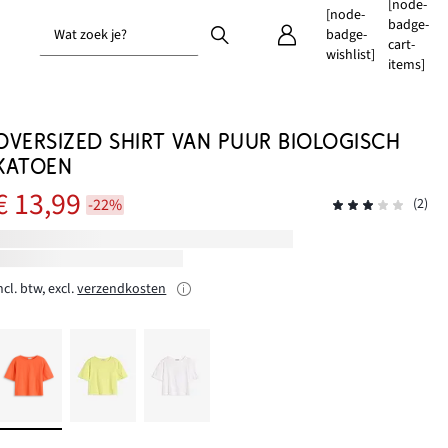
[node-
[node-
badge-
Wat zoek je?
badge-
cart-
wishlist]
items]
OVERSIZED SHIRT VAN PUUR BIOLOGISCH
KATOEN
€ 13,99
-22%
(2)
ncl. btw, excl.
verzendkosten