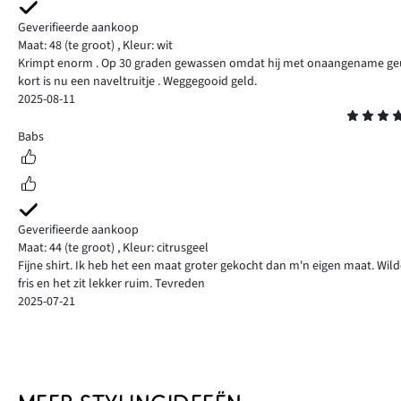
Geverifieerde aankoop
Maat: 48
(te groot)
,
Kleur: wit
Krimpt enorm . Op 30 graden gewassen omdat hij met onaangename geur g
kort is nu een naveltruitje . Weggegooid geld.
2025-08-11
Beoordeling
4
Babs
Geverifieerde aankoop
Maat: 44
(te groot)
,
Kleur: citrusgeel
Fijne shirt. Ik heb het een maat groter gekocht dan m'n eigen maat. Wil
fris en het zit lekker ruim. Tevreden
2025-07-21