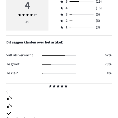
4
5
(19)
Beoordeling
4
(16)
5,
Beoordeling
aantal
3
(5)
Gemiddelde
4,
Beoordeling
reviews
beoordeling
aantal
2
(6)
3,
49
Beoordeling
19.
4
reviews
aantal
1
(3)
2,
Beoordeling
16.
reviews
aantal
1,
5.
reviews
aantal
Dit zeggen klanten over het artikel:
6.
reviews
3.
Valt als verwacht
67%
Te groot
28%
Te klein
4%
Beoordeling
5
S T