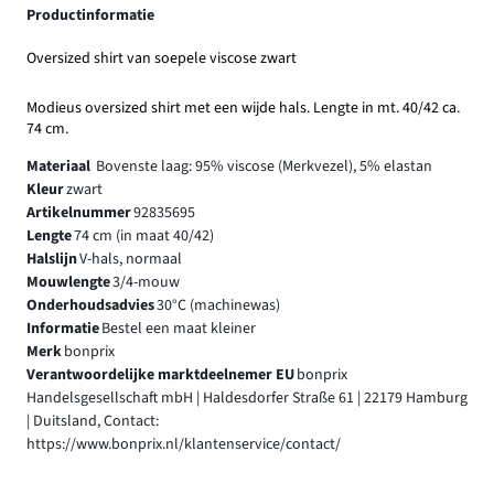
Productinformatie
Oversized shirt van soepele viscose zwart
Modieus oversized shirt met een wijde hals. Lengte in mt. 40/42 ca.
74 cm.
Materiaal
Bovenste laag: 95% viscose (Merkvezel), 5% elastan
Kleur
zwart
Artikelnummer
92835695
Lengte
74 cm (in maat 40/42)
Halslijn
V-hals, normaal
Mouwlengte
3/4-mouw
Onderhoudsadvies
30°C (machinewas)
Informatie
Bestel een maat kleiner
Merk
bonprix
Verantwoordelijke marktdeelnemer EU
bonprix
Handelsgesellschaft mbH | Haldesdorfer Straße 61 | 22179 Hamburg
| Duitsland, Contact:
https://www.bonprix.nl/klantenservice/contact/