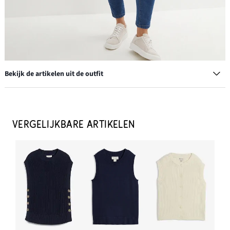
Bekijk de artikelen uit de outfit
Suède handtas met een decoratieve extra riem
€ 50,99
VERGELIJKBARE ARTIKELEN
IN WINKELMANDJE
Plateau sneakers
€ 8,99
IN WINKELMANDJE
Overzised overhemdblouse van katoen
€ 28,99