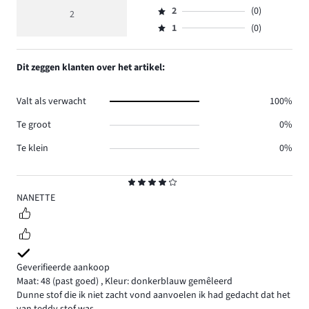
Beoordeling
reviews
beoordeling
aantal
2
(0)
3,
2
Beoordeling
1.
5
reviews
aantal
1
(0)
2,
Beoordeling
1.
reviews
aantal
1,
0.
reviews
aantal
Dit zeggen klanten over het artikel:
0.
reviews
0.
Valt als verwacht
100%
Te groot
0%
Te klein
0%
Beoordeling
4
NANETTE
Geverifieerde aankoop
Maat: 48
(past goed)
,
Kleur: donkerblauw gemêleerd
Dunne stof die ik niet zacht vond aanvoelen ik had gedacht dat het
van teddy stof was