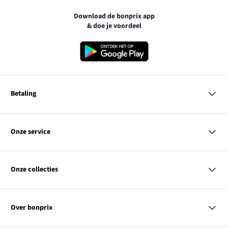
Download de bonprix app
& doe je voordeel
Betaling
MasterCard
VISA
Onze service
iDEAL | Wero
Vragen & antwoorden
PayPal
Bezorgen
Onze collecties
Betalen
Achteraf betalen
Retourneren & terugbetalen
Dames
Maattabellen
Heren
Contact
Over bonprix
Kinderen
Kortingscodes & acties
Wonen