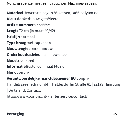
Noncha spencer met een capuchon. Machinewasbaar.
Materiaal
Bovenste laag: 70% katoen, 30% polyamide
Kleur
donkerblauw gemêleerd
Artikelnummer
97786695
Lengte
72 cm (in maat 40/42)
Halslijn
normaal
Type kraag
met capuchon
Mouwlengte
zonder mouwen
Onderhoudsadvies
machinewasbaar
Model
oversized
Informatie
Bestel een maat kleiner
Merk
bonprix
Verantwoordelijke marktdeelnemer EU
bonprix
Handelsgesellschaft mbH | Haldesdorfer Straße 61 | 22179 Hamburg
| Duitsland, Contact:
https://www.bonprix.nl/klantenservice/contact/
Bezorging