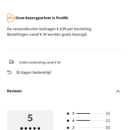
Onze bezorgpartner is PostNL
De verzendkosten bedragen € 4,99 per bestelling.
Bestellingen vanaf € 30 worden gratis bezorgd.
Gratis verzending vanaf € 30
30 dagen bedenktijd
Reviews
5
5
(1)
Beoordeling
4
(1)
5,
Beoordeling
aantal
3
(0)
Gemiddelde
4,