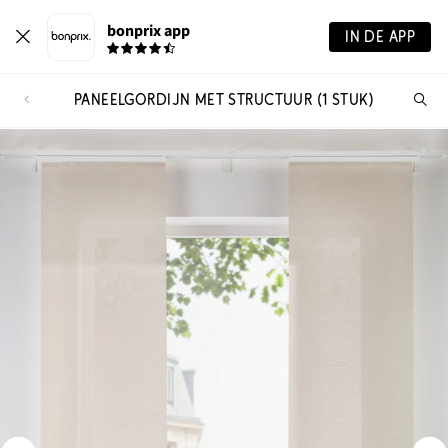
bonprix app
IN DE APP
PANEELGORDIJN MET STRUCTUUR (1 STUK)
Wa
zo
je?