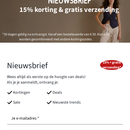
NIEUWSBRIEF
15% korting & gratis verzending
*30 dagen geldig na ontvangst. Vanaf een bestelwaarde van € 30. Kan niet
worden gecombineerd met andere kortingscodes.
Nieuwsbrief
15% + gratis
verzending*
Wees altijd als eerste op de hoogte van deals!
Als je je aanmeldt, ontvang je:
Kortingen
Deals
Sale
Nieuwste trends
Je e-mailadres *