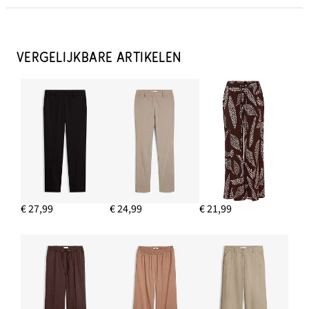
Blazer met paspelzakken, korte maten
€ 32,99
VERGELIJKBARE ARTIKELEN
IN WINKELMANDJE
Blouse van soepele viscose
€ 28,99
IN WINKELMANDJE
Blazer met paspelzakken
€ 35,99
€ 27,99
€ 24,99
€ 21,99
IN WINKELMANDJE