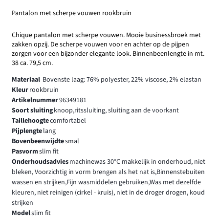
Pantalon met scherpe vouwen rookbruin
Chique pantalon met scherpe vouwen. Mooie businessbroek met
zakken opzij. De scherpe vouwen voor en achter op de pijpen
zorgen voor een bijzonder elegante look. Binnenbeenlengte in mt.
38 ca. 79,5 cm.
Materiaal
Bovenste laag: 76% polyester, 22% viscose, 2% elastan
Kleur
rookbruin
Artikelnummer
96349181
Soort sluiting
knoop,ritssluiting, sluiting aan de voorkant
Taillehoogte
comfortabel
Pijplengte
lang
Bovenbeenwijdte
smal
Pasvorm
slim fit
Onderhoudsadvies
machinewas 30°C makkelijk in onderhoud, niet
bleken, Voorzichtig in vorm brengen als het nat is,Binnenstebuiten
wassen en strijken,Fijn wasmiddelen gebruiken,Was met dezelfde
kleuren, niet reinigen (cirkel - kruis), niet in de droger drogen, koud
strijken
Model
slim fit