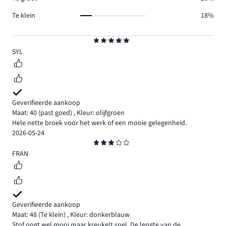
Te klein
18%
Beoordeling
5
SYL
Geverifieerde aankoop
Maat: 40
(past goed)
,
Kleur: olijfgroen
Hele nette broek voor het werk of een mooie gelegenheid.
2026-05-24
Beoordeling
3
FRAN
Geverifieerde aankoop
Maat: 48
(Te klein)
,
Kleur: donkerblauw
Stof oogt wel mooi maar kreukelt snel. De lengte van de