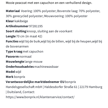
Mooie peacoat met een capuchon en een verhullend design.
Materiaal
Voering: 100% polyester; Bovenste laag: 70% polyester,
30% gerecycled polyester; Mouwvoering: 100% polyester
Kleur
kakibeige
Artikelnummer
97281195
Soort sluiting
knoop, sluiting aan de voorkant
Lengte
70 cm (in maat 42)
Functies
wijd bij de buik,wijd bij de billen, wijd bij de heupen,wijd bij
de bovenarmen
Type kraag
met capuchon
Pasvorm
normaal
Mouwlengte
lange mouw
Onderhoudsadvies
machinewasbaar
Model
wijd
Merk
bonprix
Verantwoordelijke marktdeelnemer EU
bonprix
Handelsgesellschaft mbH | Haldesdorfer Straße 61 | 22179 Hamburg
| Duitsland, Contact:
https://www.bonprix.nl/klantenservice/contact/