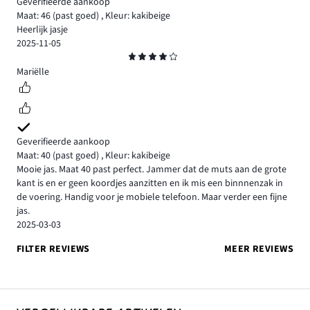
Geverifieerde aankoop
Maat: 46
(past goed)
,
Kleur: kakibeige
Heerlijk jasje
2025-11-05
Beoordeling
4
Mariëlle
Geverifieerde aankoop
Maat: 40
(past goed)
,
Kleur: kakibeige
Mooie jas. Maat 40 past perfect. Jammer dat de muts aan de grote
kant is en er geen koordjes aanzitten en ik mis een binnnenzak in
de voering. Handig voor je mobiele telefoon. Maar verder een fijne
jas.
2025-03-03
FILTER REVIEWS
MEER REVIEWS