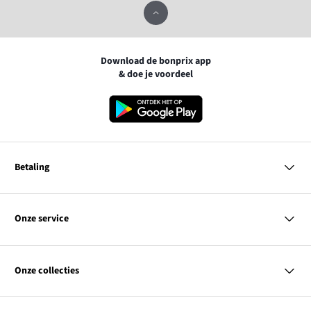
Download de bonprix app
& doe je voordeel
Betaling
MasterCard
VISA
Onze service
iDEAL | Wero
Vragen & antwoorden
PayPal
Bezorgen
Onze collecties
Betalen
Achteraf betalen
Retourneren & terugbetalen
Dames
Maattabellen