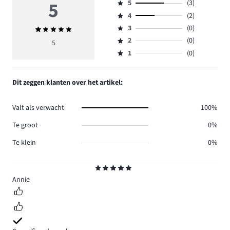
5
5
(3)
Beoordeling
4
(2)
5,
Beoordeling
aantal
3
(0)
Gemiddelde
4,
Beoordeling
reviews
beoordeling
aantal
2
(0)
3,
5
Beoordeling
3.
5
reviews
aantal
1
(0)
2,
Beoordeling
2.
reviews
aantal
1,
0.
reviews
aantal
Dit zeggen klanten over het artikel:
0.
reviews
0.
Valt als verwacht
100%
Te groot
0%
Te klein
0%
Beoordeling
5
Annie