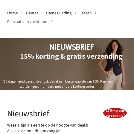
Home
Dames
Dameskleding
Jassen
Peacoat van zacht bouclé
NIEUWSBRIEF
15% korting & gratis verzending
*30 dagen geldig na ontvangst. Vanaf een bestelwaarde van € 30. Kan niet
worden gecombineerd met andere kortingscodes.
Nieuwsbrief
15% + gratis
verzending*
Wees altijd als eerste op de hoogte van deals!
Als je je aanmeldt, ontvang je: