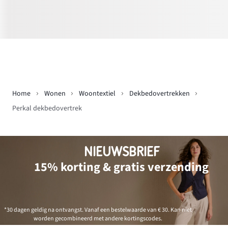
Home
Wonen
Woontextiel
Dekbedovertrekken
Perkal dekbedovertrek
NIEUWSBRIEF
15% korting & gratis verzending
*30 dagen geldig na ontvangst. Vanaf een bestelwaarde van € 30. Kan niet
worden gecombineerd met andere kortingscodes.