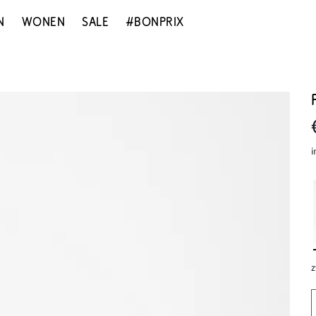
N
WONEN
SALE
#BONPRIX
i
z