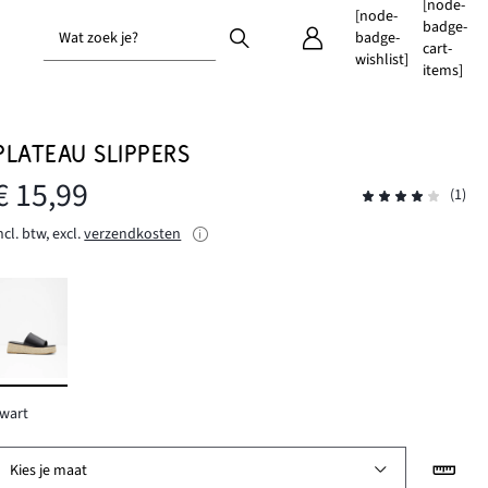
[node-
[node-
badge-
Wat zoek je?
badge-
cart-
wishlist]
items]
PLATEAU SLIPPERS
€ 15,99
(1)
ncl. btw, excl.
verzendkosten
wart
Kies je maat