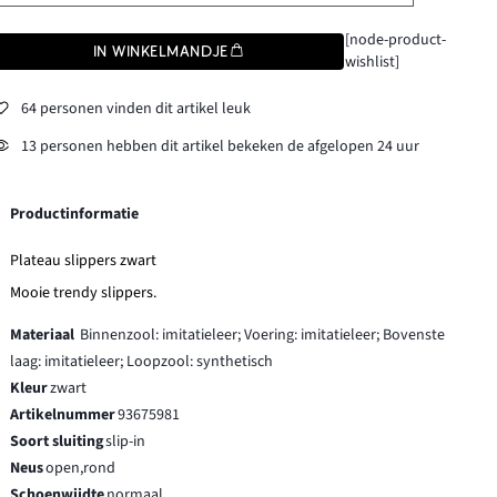
[node-product-
IN WINKELMANDJE
wishlist]
64 personen vinden dit artikel leuk
13 personen hebben dit artikel bekeken de afgelopen 24 uur
Productinformatie
Plateau slippers zwart
Mooie trendy slippers.
Materiaal
Binnenzool: imitatieleer; Voering: imitatieleer; Bovenste
laag: imitatieleer; Loopzool: synthetisch
Kleur
zwart
Artikelnummer
93675981
Soort sluiting
slip-in
Neus
open,rond
Schoenwijdte
normaal