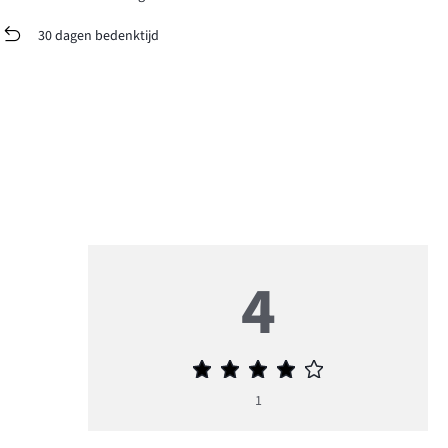
30 dagen bedenktijd
4
Gemiddelde
beoordeling
1
4