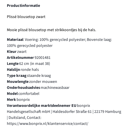
Productinformatie
Plissé blousetop zwart
Mooie plissé blousetop met strikkoordjes bij de hals.
Materiaal
Voering: 100% gerecycled polyester; Bovenste laag:
100% gerecycled polyester
Kleur
zwart
Artikelnummer
92001481
Lengte
62 cm (in maat 38)
Halslijn
ronde hals
Type kraag
staande kraag
Mouwlengte
zonder mouwen
Onderhoudsadvies
machinewasbaar
Model
comfortabel
Merk
bonprix
Verantwoordelijke marktdeelnemer EU
bonprix
Handelsgesellschaft mbH | Haldesdorfer Straße 61 | 22179 Hamburg
| Duitsland, Contact:
https://www.bonprix.nl/klantenservice/contact/