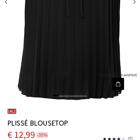
[node-product-wishlist]
SALE
PLISSÉ BLOUSETOP
€ 12,99
-35%
(7)