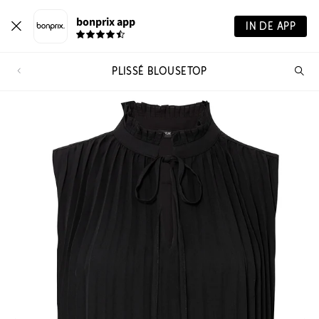
bonprix app
IN DE APP
PLISSÉ BLOUSETOP
Wa
zo
je?