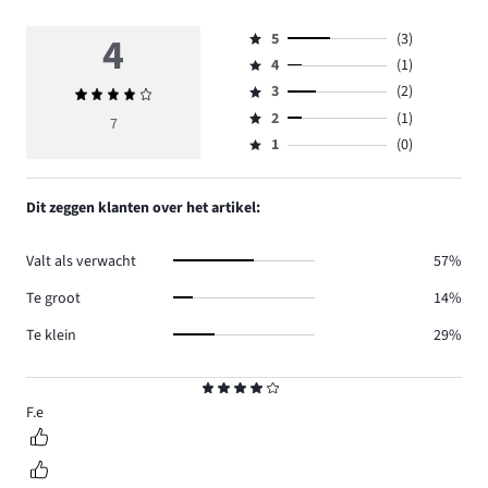
4
5
(3)
Beoordeling
4
(1)
5,
Beoordeling
aantal
3
(2)
Gemiddelde
4,
Beoordeling
reviews
beoordeling
aantal
2
(1)
3,
7
Beoordeling
3.
4
reviews
aantal
1
(0)
2,
Beoordeling
1.
reviews
aantal
1,
2.
reviews
aantal
Dit zeggen klanten over het artikel:
1.
reviews
0.
Valt als verwacht
57%
Te groot
14%
Te klein
29%
Beoordeling
4
F.e