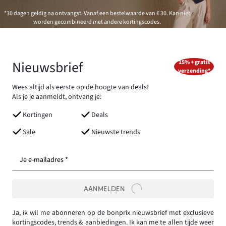
*30 dagen geldig na ontvangst. Vanaf een bestelwaarde van € 30. Kan niet
worden gecombineerd met andere kortingscodes.
Nieuwsbrief
15% + gratis
verzending*
Wees altijd als eerste op de hoogte van deals!
Als je je aanmeldt, ontvang je:
Kortingen
Deals
Sale
Nieuwste trends
Je e-mailadres *
AANMELDEN
Ja, ik wil me abonneren op de bonprix nieuwsbrief met exclusieve
kortingscodes, trends & aanbiedingen. Ik kan me te allen tijde weer