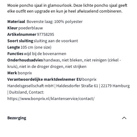
Mooie poncho sjaal in glamourlook. Deze lichte poncho sjaal geeft
elke outfit een upgrade en kun je heel afwisselend combineren.
Materiaal
Bovenste laag: 100% polyester
Kleur
poederblauw
Artikelnummer
97758295
Soort sluiting
sluiting aan de voorkant
Lengte
105 cm (one size)
Functies
wijd bij de bovenarmen
Onderhoudsadvies
handwas, niet bleken, niet reinigen (cirkel -
kruis), niet in de droger drogen, niet strijken
Merk
bonprix
Verantwoordelijke marktdeelnemer EU
bonprix
Handelsgesellschaft mbH | Haldesdorfer Straße 61 | 22179 Hamburg
| Duitsland, Contact:
https://www.bonprix.nl/klantenservice/contact/
Bezorging