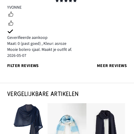
Beoordeling
5
YVONNE
Geverifieerde aankoop
Maat: 0
(past goed)
,
Kleur: asroze
Mooie bolero sjaal. Maakt je outfit af.
2026-05-07
FILTER REVIEWS
MEER REVIEWS
VERGELIJKBARE ARTIKELEN