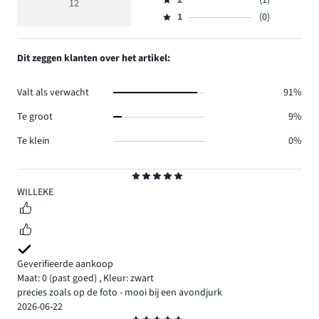
3,
12
Beoordeling
8.
5
reviews
aantal
1
(0)
2,
Beoordeling
3.
reviews
aantal
1,
0.
reviews
aantal
Dit zeggen klanten over het artikel:
1.
reviews
0.
Valt als verwacht
91%
Te groot
9%
Te klein
0%
Beoordeling
5
WILLEKE
Geverifieerde aankoop
Maat: 0
(past goed)
,
Kleur: zwart
precies zoals op de foto - mooi bij een avondjurk
2026-06-22