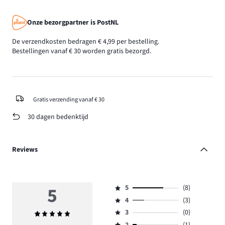
Onze bezorgpartner is PostNL
De verzendkosten bedragen € 4,99 per bestelling.
Bestellingen vanaf € 30 worden gratis bezorgd.
Gratis verzending vanaf € 30
30 dagen bedenktijd
Reviews
5
5
(8)
Beoordeling
4
(3)
5,
Beoordeling
aantal
3
(0)
Gemiddelde
4,
Beoordeling
reviews
beoordeling
aantal
2
(1)