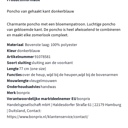
Productinformatie
Poncho van gehaakt kant donkerblauw
Charmante poncho met een bloemenpatroon. Luchtige poncho
van gebloemde kant. De poncho is heel afwisselend te combineren
en maakt elke zomerlook compleet.
Materiaal
Bovenste laag: 100% polyester
Kleur
donkerblauw
Artikelnummer
91078581
Soort sluiting
sluiting aan de voorkant
Lengte
77 cm (one size)
Functies
over de heup, wijd bij de heupen,wijd bij de bovenarmen
Mouwlengte
vleugelmouwen
Onderhoudsadvies
handwas
Merk
bonprix
Verantwoordelijke marktdeelnemer EU
bonprix
Handelsgesellschaft mbH | Haldesdorfer Straße 61 | 22179 Hamburg
| Duitsland, Contact:
https://www.bonprix.nl/klantenservice/contact/