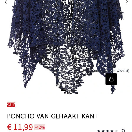
[node-product-wishlist]
SALE
PONCHO VAN GEHAAKT KANT
€ 11,99
-42%
(7)