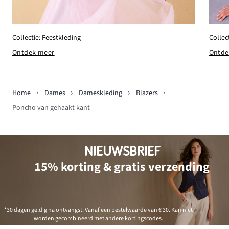
Collec
Collectie: Feestkleding
Ontde
Ontdek meer
Home
Dames
Dameskleding
Blazers
Poncho van gehaakt kant
NIEUWSBRIEF
15% korting & gratis verzending
*30 dagen geldig na ontvangst. Vanaf een bestelwaarde van € 30. Kan niet
worden gecombineerd met andere kortingscodes.