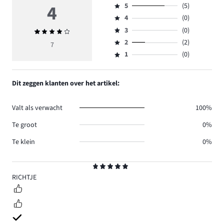
4
5
(5)
Beoordeling
4
(0)
5,
Beoordeling
aantal
3
(0)
Gemiddelde
4,
Beoordeling
reviews
beoordeling
aantal
2
(2)
3,
7
Beoordeling
5.
4
reviews
aantal
1
(0)
2,
Beoordeling
0.
reviews
aantal
1,
0.
reviews
aantal
Dit zeggen klanten over het artikel:
2.
reviews
0.
Valt als verwacht
100%
Te groot
0%
Te klein
0%
Beoordeling
5
RICHTJE