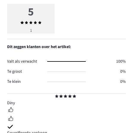
5
Gemiddelde
beoordeling
1
5
Dit zeggen klanten over het artikel:
Valt als verwacht
100%
Te groot
0%
Te klein
0%
Beoordeling
5
Diny
Geverifieerde aankoop