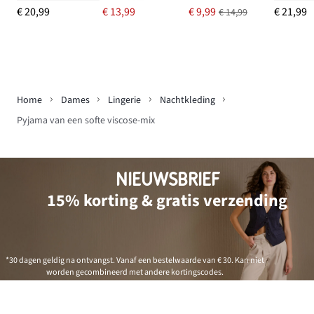
€ 20,99
€ 13,99
€ 9,99
€ 21,99
€ 14,99
Home
Dames
Lingerie
Nachtkleding
Pyjama van een softe viscose-mix
NIEUWSBRIEF
15% korting & gratis verzending
*30 dagen geldig na ontvangst. Vanaf een bestelwaarde van € 30. Kan niet
worden gecombineerd met andere kortingscodes.