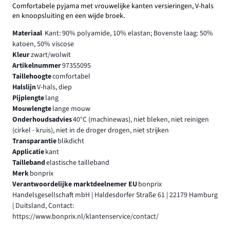
Comfortabele pyjama met vrouwelijke kanten versieringen, V-hals
en knoopsluiting en een wijde broek.
Materiaal
Kant: 90% polyamide, 10% elastan; Bovenste laag: 50%
katoen, 50% viscose
Kleur
zwart/wolwit
Artikelnummer
97355095
Taillehoogte
comfortabel
Halslijn
V-hals, diep
Pijplengte
lang
Mouwlengte
lange mouw
Onderhoudsadvies
40°C (machinewas), niet bleken, niet reinigen
(cirkel - kruis), niet in de droger drogen, niet strijken
Transparantie
blikdicht
Applicatie
kant
Tailleband
elastische tailleband
Merk
bonprix
Verantwoordelijke marktdeelnemer EU
bonprix
Handelsgesellschaft mbH | Haldesdorfer Straße 61 | 22179 Hamburg
| Duitsland, Contact:
https://www.bonprix.nl/klantenservice/contact/