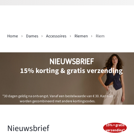
Home
Dames
Accessoires
Riemen
Riem
NIEUWSBRIEF
15% korting & gratis verzending
*30 dagen geldig na ontvangst. Vanaf een bestelwaarde van € 30. Kan niet
worden gecombineerd met andere kortingscodes.
Nieuwsbrief
15% + gratis
verzending*