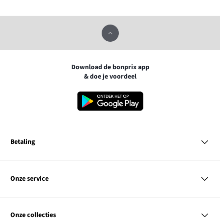
Download de bonprix app
& doe je voordeel
Betaling
MasterCard
VISA
Onze service
iDEAL | Wero
Vragen & antwoorden
PayPal
Bezorgen
Onze collecties