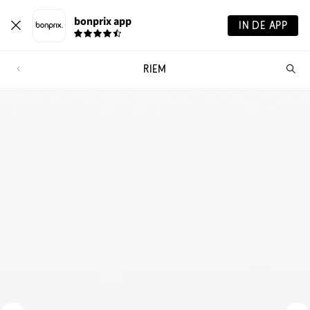
bonprix app
IN DE APP
RIEM
Wa
zo
je?