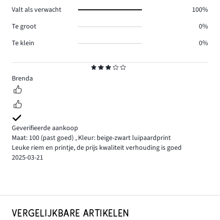
Valt als verwacht
100%
Te groot
0%
Te klein
0%
Beoordeling
3
Brenda
Geverifieerde aankoop
Maat: 100
(past goed)
,
Kleur: beige-zwart luipaardprint
Leuke riem en printje, de prijs kwaliteit verhouding is goed
2025-03-21
VERGELIJKBARE ARTIKELEN